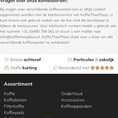
Vragen over onze koffiesoorten?
Bij vragen over verschillende koffiesoorten kan er altijd contact
opgenomen worden met de klantenservice van KoffieTheePlaza. U
kunt tevens ook gebruik maken van de live chat die bereikbaar is
tijdens de kantooruren. Voor telefonisch contact maakt u gebruik van
het nummer +31 (0)495 794 061 of stuurt u een mailtje naar
info@koffietheeplaza.nl. KoffieTheePlaza staat voor u klaar om alle
verschillende koffiesoorten te ontdekken!
Betaal
achteraf
Particulier
&
zakelijk
Staffel
korting
Beoordeeld met
Assortiment
Koffie
Onderhoud
Koffiebonen
Accessoires
Filterkoffie
Koffieapparaten
Koffiepads