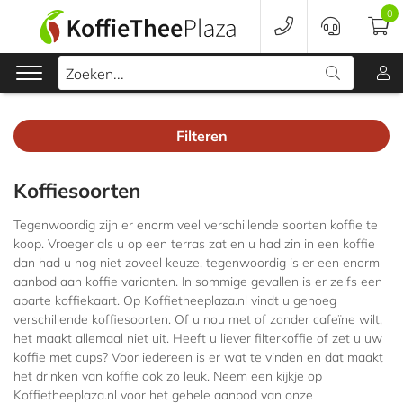
0
Zoeken...
Filteren
Koffie
Koffiesoorten
Koffieapparaten
Tegenwoordig zijn er enorm veel verschillende soorten koffie te
Voordeelverpakking
koop. Vroeger als u op een terras zat en u had zin in een koffie
dan had u nog niet zoveel keuze, tegenwoordig is er een enorm
aanbod aan koffie varianten. In sommige gevallen is er zelfs een
Onderhoud
aparte koffiekaart. Op Koffietheeplaza.nl vindt u genoeg
verschillende koffiesoorten. Of u nou met of zonder cafeïne wilt,
Accessoires
het maakt allemaal niet uit. Heeft u liever filterkoffie of zet u uw
koffie met cups? Voor iedereen is er wat te vinden en dat maakt
Merken
het drinken van koffie ook zo leuk. Neem een kijkje op
Koffietheeplaza.nl voor het gehele aanbod van onze