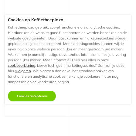
Cookies op Koffietheeplaza
.
Koffietheeplaza gebruikt zowel functionele als analytische cookies.
Hierdoor kan de website goed functioneren en worden bezoeken op de
website goed gemeten. Daarnaast kunnen er marketingcookies worden
geplaatst als je deze accepteert. Met marketingcookies kunnen wij de
ervaring op onze website persoonlijker en meer gestroomlijnd maken.
We kunnen je namelijk nuttige advertenties laten zien en zo je ervaring
Lavazza Qualita Oro
Lavazza Qualita Rossa
persoonlijker maken. Meer informatie? Lees hier alles in onze
Koffiebonen 1 kg
Blik Tin Filterkoffie 250
cookieverklaring
. Liever toch geen marketingcookies? Dan kun je deze
gram
hier
weigeren
. We plaatsen dan enkel het standaardpakket van
functionele en analytische cookies. Je kunt je voorkeuren later nog
Koffiebonen - 1 kg
Filterkoffie - 250 gram
aanpassen op de voorkeuren pagina.
€22,
€4,
49
30
Vanaf
Vanaf
Cookies accepteren
Op voorraad
Niet op voorraad