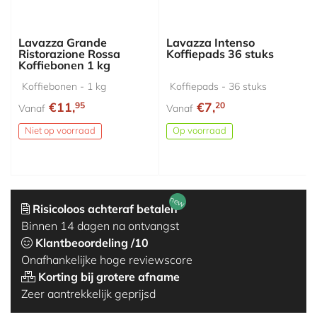
Lavazza Grande
Lavazza Intenso
Ristorazione Rossa
Koffiepads 36 stuks
Koffiebonen 1 kg
Koffiebonen - 1 kg
Koffiepads - 36 stuks
€11,
€7,
95
20
Vanaf
Vanaf
Niet op voorraad
Op voorraad
new
Risicoloos achteraf betalen
Binnen 14 dagen na ontvangst
Klantbeoordeling /10
Onafhankelijke hoge reviewscore
Korting bij grotere afname
Zeer aantrekkelijk geprijsd