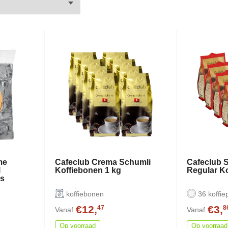
me
Cafeclub Crema Schumli
Cafeclub 
l
Koffiebonen 1 kg
Regular Ko
ks
koffiebonen
36 koffie
€12,
€3,
47
8
Vanaf
Vanaf
Op voorraad
Op voorraad