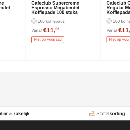
me
Cafeclub Supercreme
Cafeclub 
utel
Espresso Megabeutel
Regular M
s
Koffiepads 100 stuks
Koffiepads
100 koffiepads
100 koffi
€11,
€11
06
Vanaf
Vanaf
Niet op voorraad
Niet op voor
lier
&
zakelijk
Staffel
korting