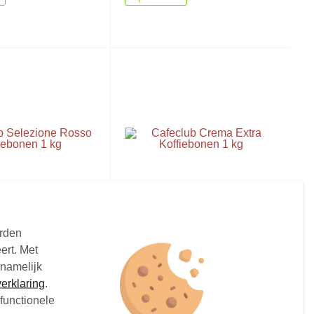
Selezione Rosso
Cafeclub Crema Extra
orden
en 1 kg
Koffiebonen 1 kg
ert. Met
 namelijk
iebonen
1 kg koffiebonen
erklaring
.
€8,
5
75
Vanaf
functionele