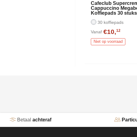
Cafeclub Supercre
Cappuccino Megabe
Koffiepads 30 stuk
30 koffiepads
€10,
12
Vanaf
Niet op voorraad
Betaal
achteraf
Particu