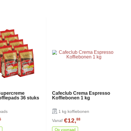
Supercreme
Cafeclub Crema Espresso
ffiepads 36 stuks
Koffiebonen 1 kg
pads
1 kg koffiebonen
€12,
6
88
Vanaf
Op voorraad