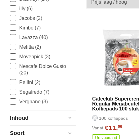
illy (6)
Jacobs (2)
Kimbo (7)
Lavazza (40)
Melitta (2)
Movenpick (3)
Nescafe Dolce Gusto
(20)
Pellini (2)
Segafredo (7)
Cafeclub Supercre
Vergnano (3)
Regular Megabeute
Koffiepads 100 stu
Inhoud
100 koffiepads
€11,
06
Vanaf
Soort
Op voorraad