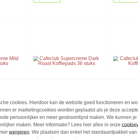
e Mild
Cafeclub Supercreme Dark
Cafeclub 
tische cookies. Hierdoor kan de website goed functioneren en w
s
Roast Koffiepads 36 stuks
Koffiebon
nen er marketingcookies worden geplaatst als je deze accepte
site persoonlijker en meer gestroomlijnd maken. We kunnen je
36 koffiepads
1 kg koff
oonlijker maken. Meer informatie? Lees hier alles in onze
cookiev
€3,
€7,
47
9
Vanaf
Vanaf
hier
weigeren
. We plaatsen dan enkel het standaardpakket van 