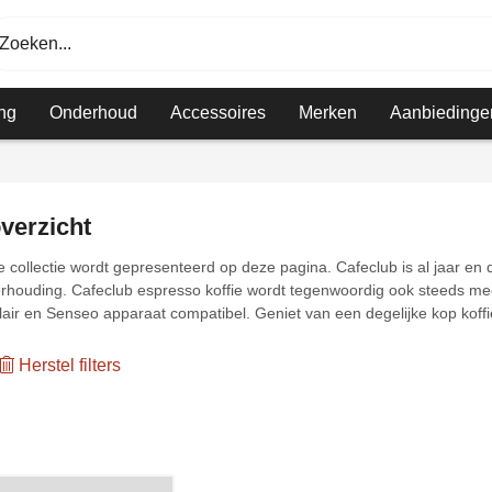
Zoeken...
ng
Onderhoud
Accessoires
Merken
Aanbiedinge
overzicht
ie collectie wordt gepresenteerd op deze pagina. Cafeclub is al jaar e
tverhouding. Cafeclub espresso koffie wordt tegenwoordig ook steeds m
lair en Senseo apparaat compatibel. Geniet van een degelijke kop koffi
Herstel filters