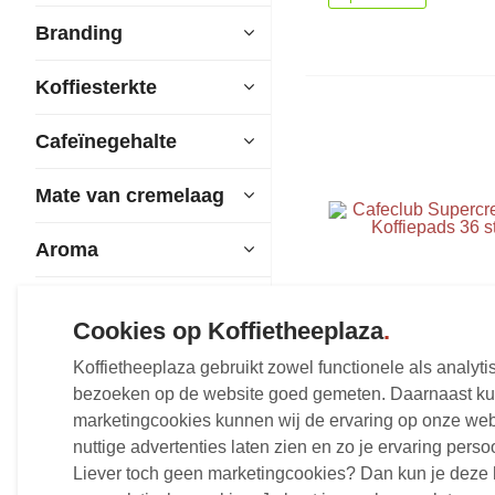
Branding
Koffiesterkte
Cafeïnegehalte
Mate van cremelaag
Aroma
Cookies op Koffietheeplaza
.
Cafeclub Supercrem
Koffietheeplaza gebruikt zowel functionele als analy
Koffiepads 36 stuk
bezoeken op de website goed gemeten. Daarnaast kun
marketingcookies kunnen wij de ervaring op onze web
36 koffiepads
nuttige advertenties laten zien en zo je ervaring pers
€3,
47
Vanaf
Liever toch geen marketingcookies? Dan kun je deze 