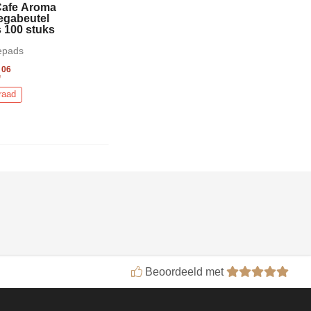
Cafe Aroma
egabeutel
 100 stuks
epads
,
06
raad
Beoordeeld met