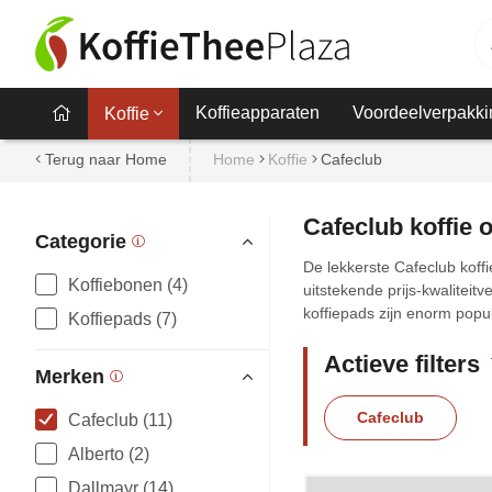
Koffieapparaten
Voordeelverpakki
Koffie
Terug naar Home
Home
Koffie
Cafeclub
Cafeclub koffie 
Categorie
De lekkerste Cafeclub koff
Koffiebonen (4)
uitstekende prijs-kwalitei
koffiepads zijn enorm popu
Koffiepads (7)
Actieve filters
Merken
Cafeclub
Cafeclub (11)
Alberto (2)
Dallmayr (14)