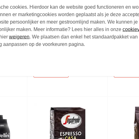
tische cookies. Hierdoor kan de website goed functioneren en w
nen er marketingcookies worden geplaatst als je deze accepte
site persoonlijker en meer gestroomlijnd maken. We kunnen je
oonlijker maken. Meer informatie? Lees hier alles in onze
cookiev
to
Nescafe Dolce Gusto Mocha
Nescafe D
hier
weigeren
. We plaatsen dan enkel het standaardpakket van 
a
Koffiecups 16 stuks
Nesquik K
nog aanpassen op de voorkeuren pagina.
s
stuks
Koffiecups - 8 + 8 stuks
Koffiecups -
€7,
€7,
95
9
Vanaf
Vanaf
Niet op voorraad
Niet op voor