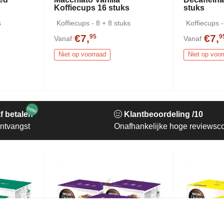
s
Koffiecups 16 stuks
stuks
s
Koffiecups - 8 + 8 stuks
Koffiecups -
€7,
€7,
95
9
Vanaf
Vanaf
Niet op voorraad
Niet op voor
new
f betalen
Klantbeoordeling /10
ntvangst
Onafhankelijke hoge reviewsc