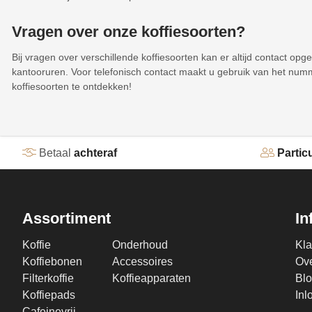
Vragen over onze koffiesoorten?
Bij vragen over verschillende koffiesoorten kan er altijd contact o
kantooruren. Voor telefonisch contact maakt u gebruik van het numme
koffiesoorten te ontdekken!
Betaal
achteraf
Particu
Assortiment
In
Koffie
Onderhoud
Kla
Koffiebonen
Accessoires
Ove
Filterkoffie
Koffieapparaten
Bl
Koffiepads
Inl
Cafeinevrij