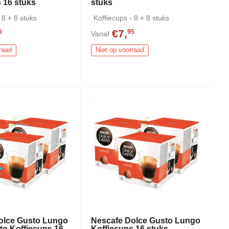
 16 stuks
stuks
 8 + 8 stuks
Koffiecups - 8 + 8 stuks
€7,
5
95
Vanaf
raad
Niet op voorraad
olce Gusto Lungo
Nescafe Dolce Gusto Lungo
to Koffiecups 16
Koffiecups 16 stuks