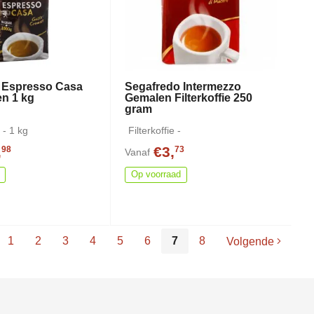
 Espresso Casa
Segafredo Intermezzo
en 1 kg
Gemalen Filterkoffie 250
gram
 - 1 kg
Filterkoffie -
,
€3,
98
73
Vanaf
Op voorraad
1
2
3
4
5
6
7
8
Volgende