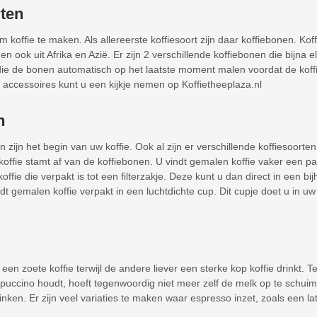
rten
koffie te maken. Als allereerste koffiesoort zijn daar koffiebonen. Kof
ook uit Afrika en Azië. Er zijn 2 verschillende koffiebonen die bijna el
en die de bonen automatisch op het laatste moment malen voordat de koff
n accessoires kunt u een kijkje nemen op Koffietheeplaza.nl
n
 zijn het begin van uw koffie. Ook al zijn er verschillende koffiesoort
offie stamt af van de koffiebonen. U vindt gemalen koffie vaker een pak
koffie die verpakt is tot een filterzakje. Deze kunt u dan direct in een
rdt gemalen koffie verpakt in een luchtdichte cup. Dit cupje doet u in u
 een zoete koffie terwijl de andere liever een sterke kop koffie drinkt
puccino houdt, hoeft tegenwoordig niet meer zelf de melk op te schuim
en. Er zijn veel variaties te maken waar espresso inzet, zoals een lat