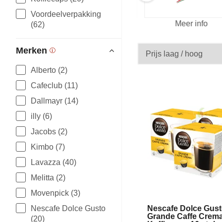
Voordeelverpakking
fo
Meer info
(62)
Merken
Alberto (2)
Cafeclub (11)
Dallmayr (14)
illy (6)
Jacobs (2)
Kimbo (7)
Lavazza (40)
Melitta (2)
Movenpick (3)
Nescafe Dolce Gus
Nescafe Dolce Gusto
Grande Caffe Crem
(20)