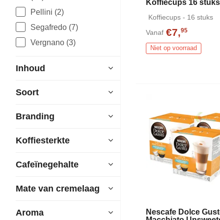
Koffiecups 16 stuk
Pellini (2)
Koffiecups - 16 stuks
Segafredo (7)
€7,
95
Vanaf
Vergnano (3)
Niet op voorraad
Inhoud
Soort
Branding
Koffiesterkte
Cafeïnegehalte
Mate van cremelaag
Nescafe Dolce Gust
Aroma
Macchiato Unsweet