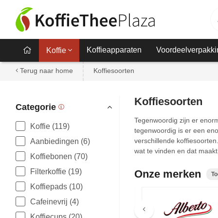
Koffieapparaten
Voordeelverpakki
Koffie
Terug naar home
Koffiesoorten
Koffiesoorten
Categorie
Tegenwoordig zijn er enorm 
Koffie (119)
tegenwoordig is er een eno
verschillende koffiesoorten.
Aanbiedingen (6)
wat te vinden en dat maakt
Koffiebonen (70)
Filterkoffie (19)
Onze merken
To
Koffiepads (10)
Cafeinevrij (4)
Meer merken
Koffiecups (20)