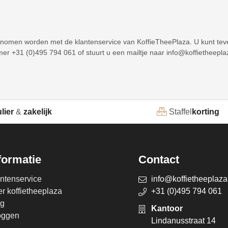
pgenomen worden met de klantenservice van KoffieTheePlaza. U kunt teve
r +31 (0)495 794 061 of stuurt u een mailtje naar info@koffietheeplaza
lier
&
zakelijk
Staffel
korting
formatie
Contact
ntenservice
info@koffietheeplaza
r koffietheeplaza
+31 (0)495 794 061
og
Kantoor
oggen
Lindanusstraat 14