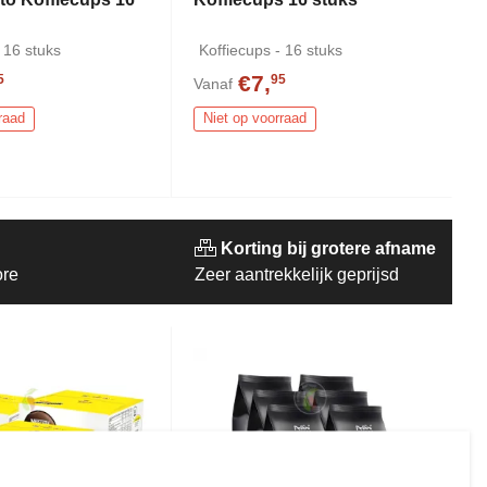
 16 stuks
Koffiecups - 16 stuks
€7,
5
95
Vanaf
raad
Niet op voorraad
Korting bij grotere afname
ore
Zeer aantrekkelijk geprijsd