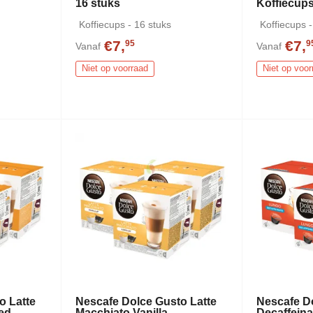
s
16 stuks
Koffiecups
Koffiecups - 16 stuks
Koffiecups -
€7,
€7,
95
9
Vanaf
Vanaf
Niet op voorraad
Niet op voor
o Latte
Nescafe Dolce Gusto Latte
Nescafe D
ed
Macchiato Vanilla
Decaffeina