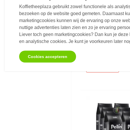
Koffietheeplaza gebruikt zowel functionele als analy
bezoeken op de website goed gemeten. Daarnaast kun
marketingcookies kunnen wij de ervaring op onze web
nuttige advertenties laten zien en zo je ervaring pers
Nescafe Dolce Gus
Liever toch geen marketingcookies? Dan kun je deze 
Marrakesh Style Te
en analytische cookies. Je kunt je voorkeuren later 
Koffiecups 16 stuk
Koffiecups - 16 stuks
Cookies accepteren
€7,
95
Vanaf
Niet op voorraad