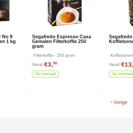
r No 9
Segafredo Espresso Casa
Segafredo
en 1 kg
Gemalen Filterkoffie 250
Koffiebon
gram
Filterkoffie - 250 gram
Koffiebonen
€3,
€13
90
Vanaf
Vanaf
Op voorraad
Op voorraad
Vorige