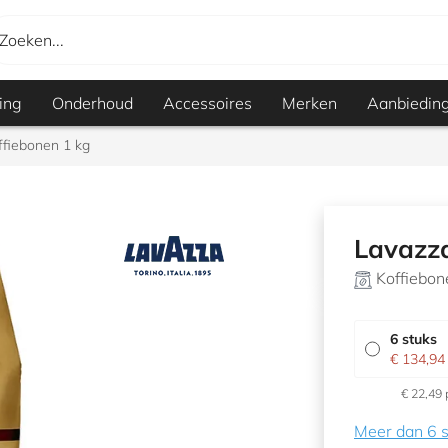
Zoeken...
ing
Onderhoud
Accessoires
Merken
Aanbiedin
ffiebonen 1 kg
Lavazza
Koffiebon
6 stuks
€ 134,94
€ 22,49 
Meer dan 6 s