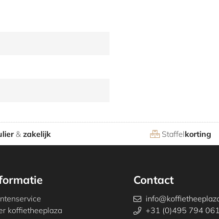
lier
&
zakelijk
Staffel
korting
formatie
Contact
antenservice
info@koffietheeplaza
r koffietheeplaza
+31 (0)495 794 06