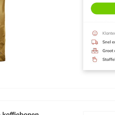
Klante
Snel 
Groot 
Staffe
 koffiebonen