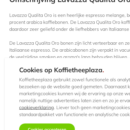
Lavazza Qualita Oro is een heerlijke espresso melange, b
procent arabica koffiebonen. De Lavazza Qualita Oro koff
daardoor zeer geliefd onder de liefhebbers van Italiaanse 
De Lavazza Qualita Oro bonen zijn licht verteerbaar en z
Italiaanse espresso. De arabicabonen zijn verpakt in va
de veelzijdige smaken en aroma's lang behouden blijven.
Cookies op Koffietheeplaza
.
De Lavazza Qualita Oro is uitermate geschikt voor de vo
Koffietheeplaza gebruikt zowel functionele als anal
bezoeken op de website goed gemeten. Daarnaast ku
Specificaties
marketingcookies kunnen wij de ervaring op onze we
namelijk nuttige advertenties laten zien en zo je erv
cookieverklaring
. Liever toch geen marketingcookies
Categorie:
Koffiebonen
standaardpakket van functionele en analytische cook
Inhoud:
1 kg per verpakking
Cookies accepteren