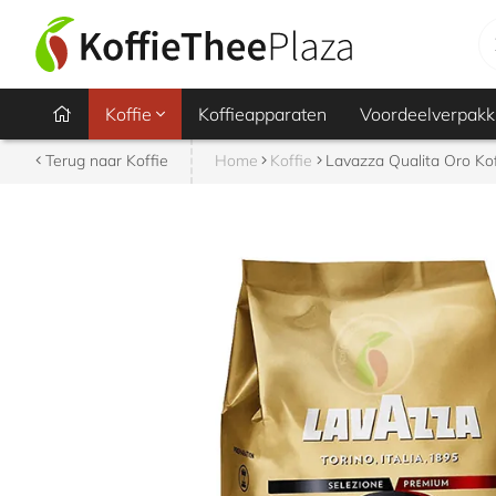
Lavazza Qualita Oro Koffiebonen 1 kg
Koffie
Koffieapparaten
Voordeelverpakk
€ 25,10
Terug naar Koffie
Home
Koffie
Lavazza Qualita Oro Ko