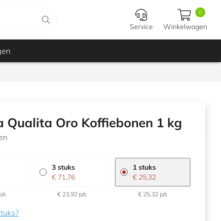
0
Service
Winkelwagen
In
gen
winkelwagen
 Qualita Oro Koffiebonen 1 kg
en
3 stuks
1 stuks
€ 71,76
€ 25,32
p/s
€ 23,92 p/s
€ 25,32 p/s
tuks?