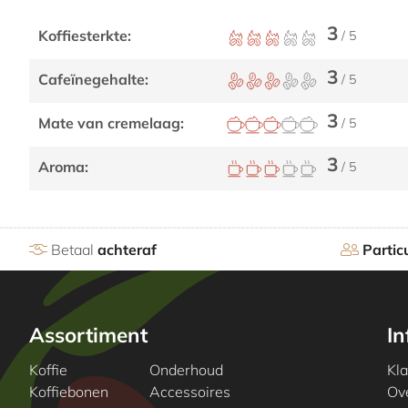
3
Koffiesterkte:
/ 5
3
Cafeïnegehalte:
/ 5
3
Mate van cremelaag:
/ 5
3
Aroma:
/ 5
Betaal
achteraf
Particu
Assortiment
In
Koffie
Onderhoud
Kl
Koffiebonen
Accessoires
Ove