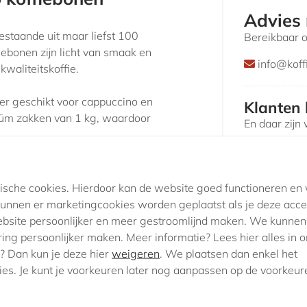
Advies
estaande uit maar liefst 100
Bereikbaar 
iebonen zijn licht van smaak en
info@koff
kwaliteitskoffie.
eer geschikt voor cappuccino en
Klanten 
cuüm zakken van 1 kg, waardoor
En daar zijn 
lautomaat koffiemachines.
ytische cookies. Hierdoor kan de website goed functioneren e
nnen er marketingcookies worden geplaatst als je deze acce
bsite persoonlijker en meer gestroomlijnd maken. We kunnen
aring persoonlijker maken. Meer informatie? Lees hier alles in 
? Dan kun je deze hier
weigeren
. We plaatsen dan enkel het
ies. Je kunt je voorkeuren later nog aanpassen op de voorkeur