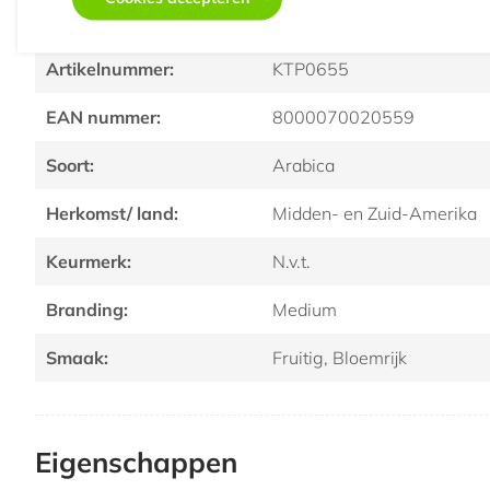
Koffiemerk:
Lavazza
Artikelnummer:
KTP0655
EAN nummer:
8000070020559
Soort:
Arabica
Herkomst/ land:
Midden- en Zuid-Amerika
Keurmerk:
N.v.t.
Branding:
Medium
Smaak:
Fruitig, Bloemrijk
Eigenschappen