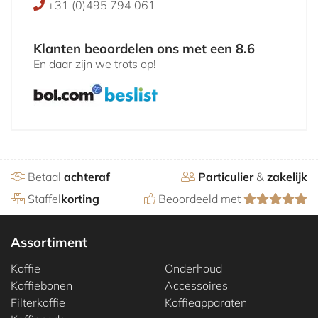
+31 (0)495 794 061
Klanten beoordelen ons met een 8.6
En daar zijn we trots op!
Betaal
achteraf
Particulier
&
zakelijk
Staffel
korting
Beoordeeld met
Assortiment
Koffie
Onderhoud
Koffiebonen
Accessoires
Filterkoffie
Koffieapparaten