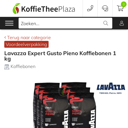
0
Zoeken...
Terug naar categorie
Voordeelverpakking
Koffie
Lavazza Expert Gusto Pieno Koffiebonen 1
kg
Koffieapparaten
Koffiebonen
Voordeelverpakking
Onderhoud
Accessoires
Merken