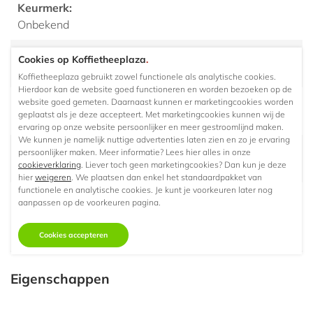
Keurmerk:
Onbekend
Herkomst/ land:
Cookies op Koffietheeplaza
.
Afrika, Azie en Zuid-Amerika
Koffietheeplaza gebruikt zowel functionele als analytische cookies.
Hierdoor kan de website goed functioneren en worden bezoeken op de
Branding:
website goed gemeten. Daarnaast kunnen er marketingcookies worden
geplaatst als je deze accepteert. Met marketingcookies kunnen wij de
Dark
ervaring op onze website persoonlijker en meer gestroomlijnd maken.
We kunnen je namelijk nuttige advertenties laten zien en zo je ervaring
Smaak:
persoonlijker maken. Meer informatie? Lees hier alles in onze
cookieverklaring
. Liever toch geen marketingcookies? Dan kun je deze
Geroosterde tonen van kostbaar hout
hier
weigeren
. We plaatsen dan enkel het standaardpakket van
functionele en analytische cookies. Je kunt je voorkeuren later nog
Ten minste houdbaar tot:
aanpassen op de voorkeuren pagina.
30-7-2024
Cookies accepteren
Eigenschappen