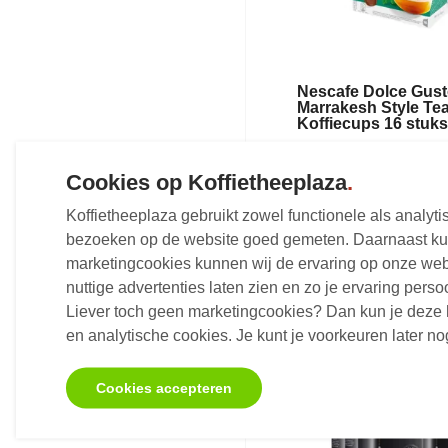
Nescafe Dolce Gus
Marrakesh Style Te
Koffiecups 16 stuk
Koffiecups - 16 stuks
Cookies op Koffietheeplaza
.
€7,
95
Vanaf
Koffietheeplaza gebruikt zowel functionele als analy
Niet op voorraad
bezoeken op de website goed gemeten. Daarnaast kun
marketingcookies kunnen wij de ervaring op onze web
nuttige advertenties laten zien en zo je ervaring pers
Liever toch geen marketingcookies? Dan kun je deze 
en analytische cookies. Je kunt je voorkeuren later 
Cookies accepteren