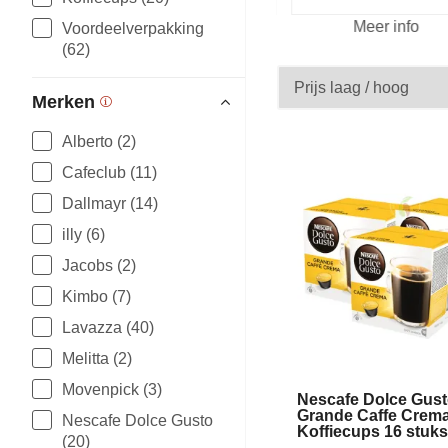
fo
Meer info
Voordeelverpakking
(62)
Merken
Alberto (2)
Cafeclub (11)
Dallmayr (14)
illy (6)
Jacobs (2)
Kimbo (7)
Lavazza (40)
Melitta (2)
Movenpick (3)
Nescafe Dolce Gus
Grande Caffe Crem
Nescafe Dolce Gusto
Koffiecups 16 stuk
(20)