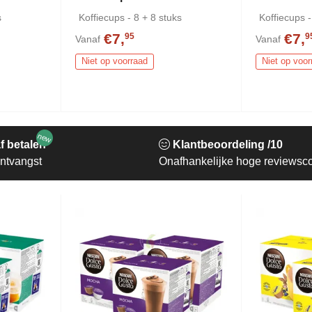
s
Koffiecups - 8 + 8 stuks
Koffiecups -
€7,
€7,
95
9
Vanaf
Vanaf
Niet op voorraad
Niet op voor
new
f betalen
Klantbeoordeling /10
ntvangst
Onafhankelijke hoge reviewsc