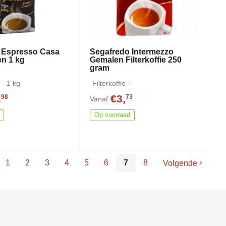
 Espresso Casa
Segafredo Intermezzo
en 1 kg
Gemalen Filterkoffie 250
gram
 - 1 kg
Filterkoffie -
,
€3,
98
73
Vanaf
Op voorraad
1
2
3
4
5
6
7
8
Volgende