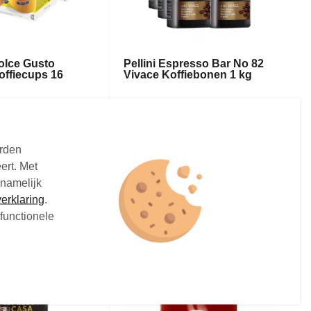
olce Gusto
Pellini Espresso Bar No 82
offiecups 16
Vivace Koffiebonen 1 kg
 16 stuks
Koffiebonen - 1 kg
€17,
5
03
Vanaf
orden
raad
Niet op voorraad
ert. Met
 namelijk
erklaring
.
functionele