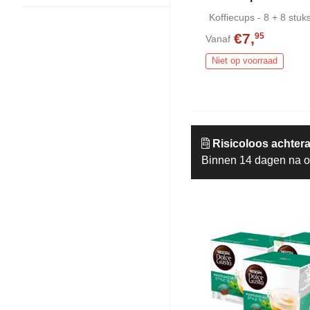
Koffiecups - 8 + 8 stuk
€7,
95
Vanaf
Niet op voorraad
Risicoloos achtera
Binnen 14 dagen na o