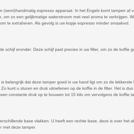
 (semi)handmatig espresso apparaat. In het Engels komt tampen af van
an, om zo een gelijkmatige waterstroom met veel aroma te verkrijgen. W
s om te extraheren. Als gevolg is uw kopje espresso minder smaakvol.
 schijf eronder. Deze schijf past precies in uw filter, om zo de koffie
is belangrijk dat deze tamper goed in uw hand ligt om zo de lekkerste
o kunt u sturen en druk uitoefenen op de koffie in de filter. Het is dus 
m een constante druk op te bouwen tot 15 kilo om vervolgens de koffie 
rschillende base vlakken. U heeft een rechte base, deze is over het 
ter met deze tamper.