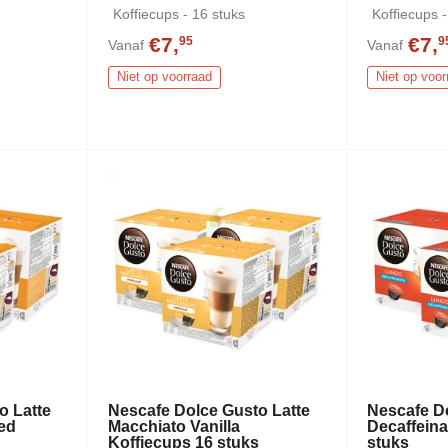
Koffiecups - 16 stuks
Koffiecups -
€7,
€7,
95
9
Vanaf
Vanaf
Niet op voorraad
Niet op voor
o Latte
Nescafe Dolce Gusto Latte
Nescafe D
ed
Macchiato Vanilla
Decaffeina
s
Koffiecups 16 stuks
stuks