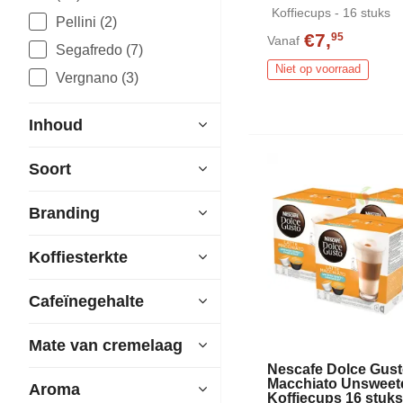
Koffiecups - 16 stuks
Pellini (2)
€7,
95
Vanaf
Segafredo (7)
Niet op voorraad
Vergnano (3)
Inhoud
Soort
Branding
Koffiesterkte
Cafeïnegehalte
Mate van cremelaag
Nescafe Dolce Gust
Macchiato Unsweet
Aroma
Koffiecups 16 stuk