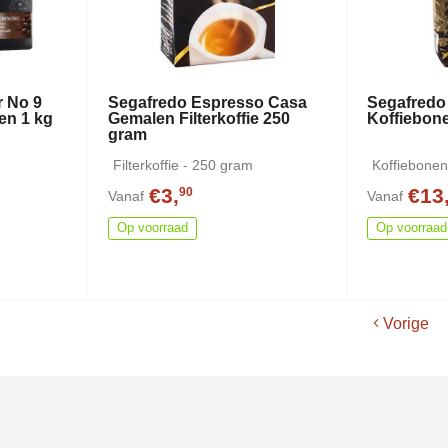
r No 9
Segafredo Espresso Casa
Segafredo
en 1 kg
Gemalen Filterkoffie 250
Koffiebon
gram
Filterkoffie - 250 gram
Koffiebonen
€3,
€13
90
Vanaf
Vanaf
Op voorraad
Op voorraad
Vorige