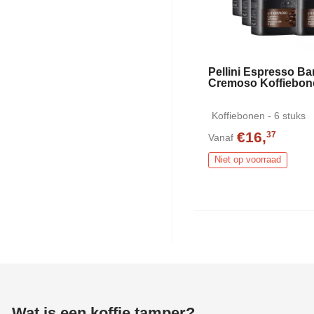
Pellini Espresso Ba
Cremoso Koffiebon
Koffiebonen - 6 stuks
€16,
37
Vanaf
Niet op voorraad
Wat is een koffie tamper?