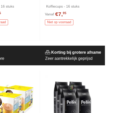
 16 stuks
Koffiecups - 16 stuks
€7,
5
95
Vanaf
raad
Niet op voorraad
Korting bij grotere afname
ore
Zeer aantrekkelijk geprijsd