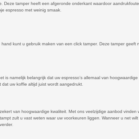
e. Deze tamper heeft een afgeronde onderkant waardoor aandrukfoute
opje espresso met weinig smaak.
and kunt u gebruik maken van een click tamper. Deze tamper geeft name
 is namelijk belangrijk dat uw espresso’s allemaal van hoogwaardige kw
 dat uw koffie altijd juist wordt aangedrukt.
zekert van hoogwaardige kwaliteit. Met ons veelzijdige aanbod vinden w
e tampt zult u vast weten waar uw voorkeuren liggen. Wanneer u net wil
 verder.