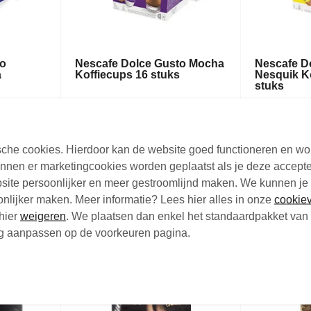
to
Nescafe Dolce Gusto Mocha
Nescafe D
a
Koffiecups 16 stuks
Nesquik K
s
stuks
Koffiecups - 8 + 8 stuks
Koffiecups -
€7,
€7,
95
9
Vanaf
Vanaf
tische cookies. Hierdoor kan de website goed functioneren en w
Niet op voorraad
Niet op voor
nen er marketingcookies worden geplaatst als je deze accepte
site persoonlijker en meer gestroomlijnd maken. We kunnen je
oonlijker maken. Meer informatie? Lees hier alles in onze
cookiev
hier
weigeren
. We plaatsen dan enkel het standaardpakket van 
nog aanpassen op de voorkeuren pagina.