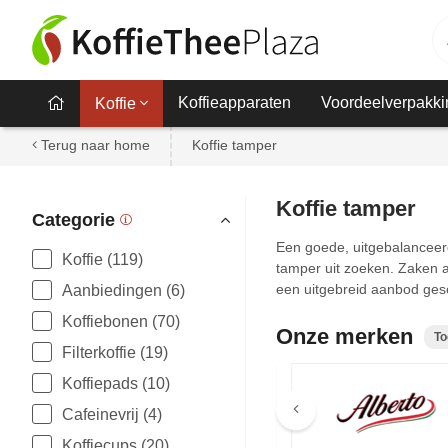
Koffieapparaten
Voordeelverpakki
Koffie
Terug naar home
Koffie tamper
Koffie tamper
Categorie
Een goede, uitgebalanceerde
Koffie (119)
tamper uit zoeken. Zaken a
een uitgebreid aanbod gesc
Aanbiedingen (6)
Koffiebonen (70)
Onze merken
To
Filterkoffie (19)
Koffiepads (10)
Meer merken
Cafeinevrij (4)
Koffiecups (20)