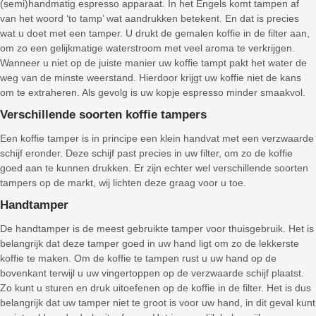
(semi)handmatig espresso apparaat. In het Engels komt tampen af
van het woord ‘to tamp’ wat aandrukken betekent. En dat is precies
wat u doet met een tamper. U drukt de gemalen koffie in de filter aan,
om zo een gelijkmatige waterstroom met veel aroma te verkrijgen.
Wanneer u niet op de juiste manier uw koffie tampt pakt het water de
weg van de minste weerstand. Hierdoor krijgt uw koffie niet de kans
om te extraheren. Als gevolg is uw kopje espresso minder smaakvol.
Verschillende soorten koffie tampers
Een koffie tamper is in principe een klein handvat met een verzwaarde
schijf eronder. Deze schijf past precies in uw filter, om zo de koffie
goed aan te kunnen drukken. Er zijn echter wel verschillende soorten
tampers op de markt, wij lichten deze graag voor u toe.
Handtamper
De handtamper is de meest gebruikte tamper voor thuisgebruik. Het is
belangrijk dat deze tamper goed in uw hand ligt om zo de lekkerste
koffie te maken. Om de koffie te tampen rust u uw hand op de
bovenkant terwijl u uw vingertoppen op de verzwaarde schijf plaatst.
Zo kunt u sturen en druk uitoefenen op de koffie in de filter. Het is dus
belangrijk dat uw tamper niet te groot is voor uw hand, in dit geval kunt