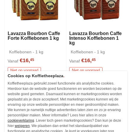
Lavazza Bourbon Caffe
Lavazza Bourbon Caffe
Forte Koffiebonen 1 kg
Intenso Koffiebonen 1
kg
Koffiebonen - 1 kg
Koffiebonen - 1 kg
€16,
€16,
45
45
Vanaf
Vanaf
Niet op voorraad
Niet op voorraad
Cookies op Koffietheeplaza
.
Koffietheeplaza gebruikt zowel functionele als analytische cookies.
Hierdoor kan de website goed functioneren en worden bezoeken op de
website goed gemeten. Daarnaast kunnen er marketingcookies worden
geplaatst als je deze accepteert. Met marketingcookies kunnen wij de
ervaring op onze website persoonlijker en meer gestroomlijnd maken.
We kunnen je namelijk nuttige advertenties laten zien en zo je ervaring
persoonlijker maken. Meer informatie? Lees hier alles in onze
cookieverklaring
. Liever toch geen marketingcookies? Dan kun je deze
hier
weigeren
. We plaatsen dan enkel het standaardpakket van
functionele en analytische cookies. Je kunt je voorkeuren later nog