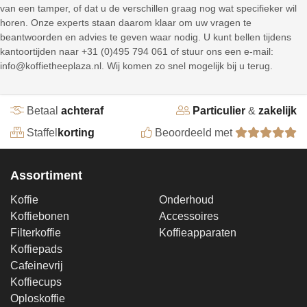
van een tamper, of dat u de verschillen graag nog wat specifieker wil
horen. Onze experts staan daarom klaar om uw vragen te
beantwoorden en advies te geven waar nodig. U kunt bellen tijdens
kantoortijden naar +31 (0)495 794 061 of stuur ons een e-mail:
info@koffietheeplaza.nl. Wij komen zo snel mogelijk bij u terug.
Betaal
achteraf
Particulier
&
zakelijk
Staffel
korting
Beoordeeld met
Assortiment
Koffie
Onderhoud
Koffiebonen
Accessoires
Filterkoffie
Koffieapparaten
Koffiepads
Cafeinevrij
Koffiecups
Oploskoffie