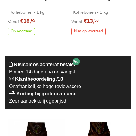
Koffiebonen - 1 kg
Koffiebonen - 1 kg
€18,
€13,
65
50
Vanaf
Vanaf
Op voorraad
Niet op voorraad
new
Risicoloos achteraf betalen
Binnen 14 dagen na ontvangst
Klantbeoordeling /10
Onafhankelijke hoge reviewscore
Korting bij grotere afname
Zeer aantrekkelijk geprijsd