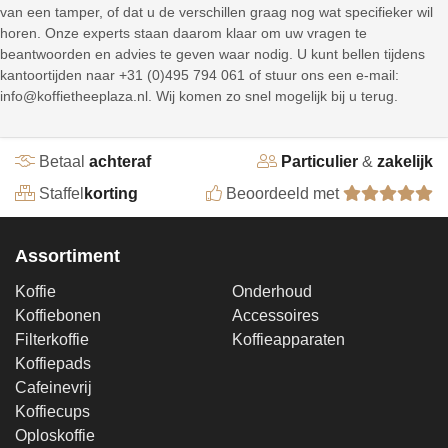
van een tamper, of dat u de verschillen graag nog wat specifieker wil
horen. Onze experts staan daarom klaar om uw vragen te
beantwoorden en advies te geven waar nodig. U kunt bellen tijdens
kantoortijden naar +31 (0)495 794 061 of stuur ons een e-mail:
info@koffietheeplaza.nl. Wij komen zo snel mogelijk bij u terug.
Betaal
achteraf
Particulier
&
zakelijk
Staffel
korting
Beoordeeld met
Assortiment
Koffie
Onderhoud
Koffiebonen
Accessoires
Filterkoffie
Koffieapparaten
Koffiepads
Cafeinevrij
Koffiecups
Oploskoffie