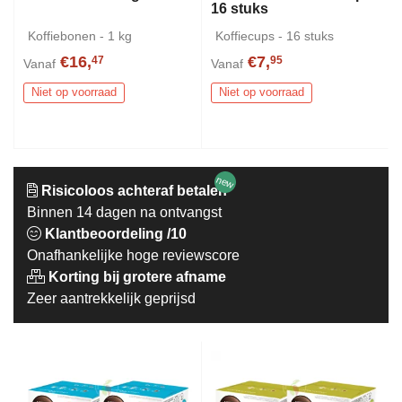
16 stuks
Koffiebonen - 1 kg
Koffiecups - 16 stuks
€16,
€7,
47
95
Vanaf
Vanaf
Niet op voorraad
Niet op voorraad
new
Risicoloos achteraf betalen
Binnen 14 dagen na ontvangst
Klantbeoordeling /10
Onafhankelijke hoge reviewscore
Korting bij grotere afname
Zeer aantrekkelijk geprijsd