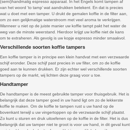
(semi)handmatig espresso apparaat. In het Engels komt tampen af
van het woord ‘to tamp’ wat aandrukken betekent. En dat is precies
wat u doet met een tamper. U drukt de gemalen koffie in de filter aan,
om zo een gelijkmatige waterstroom met veel aroma te verkrijgen.
Wanneer u niet op de juiste manier uw koffie tampt pakt het water de
weg van de minste weerstand. Hierdoor krijgt uw koffie niet de kans
om te extraheren. Als gevolg is uw kopje espresso minder smaakvol.
Verschillende soorten koffie tampers
Een koffie tamper is in principe een klein handvat met een verzwaarde
schijf eronder. Deze schijf past precies in uw filter, om zo de koffie
goed aan te kunnen drukken. Er zijn echter wel verschillende soorten
tampers op de markt, wij lichten deze graag voor u toe.
Handtamper
De handtamper is de meest gebruikte tamper voor thuisgebruik. Het is
belangrijk dat deze tamper goed in uw hand ligt om zo de lekkerste
koffie te maken. Om de koffie te tampen rust u uw hand op de
bovenkant terwijl u uw vingertoppen op de verzwaarde schijf plaatst.
Zo kunt u sturen en druk uitoefenen op de koffie in de filter. Het is dus
belangrijk dat uw tamper niet te groot is voor uw hand, in dit geval kunt