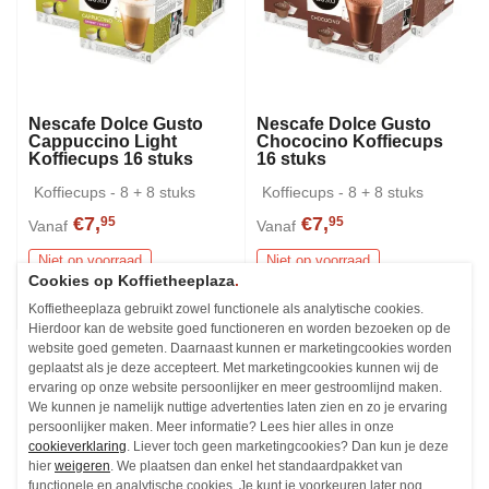
Nescafe Dolce Gusto
Nescafe Dolce Gusto
Cappuccino Light
Chococino Koffiecups
Koffiecups 16 stuks
16 stuks
Koffiecups - 8 + 8 stuks
Koffiecups - 8 + 8 stuks
€7,
€7,
95
95
Vanaf
Vanaf
Niet op voorraad
Niet op voorraad
Cookies op Koffietheeplaza
.
Koffietheeplaza gebruikt zowel functionele als analytische cookies.
Hierdoor kan de website goed functioneren en worden bezoeken op de
website goed gemeten. Daarnaast kunnen er marketingcookies worden
geplaatst als je deze accepteert. Met marketingcookies kunnen wij de
ervaring op onze website persoonlijker en meer gestroomlijnd maken.
We kunnen je namelijk nuttige advertenties laten zien en zo je ervaring
persoonlijker maken. Meer informatie? Lees hier alles in onze
cookieverklaring
. Liever toch geen marketingcookies? Dan kun je deze
hier
weigeren
. We plaatsen dan enkel het standaardpakket van
functionele en analytische cookies. Je kunt je voorkeuren later nog