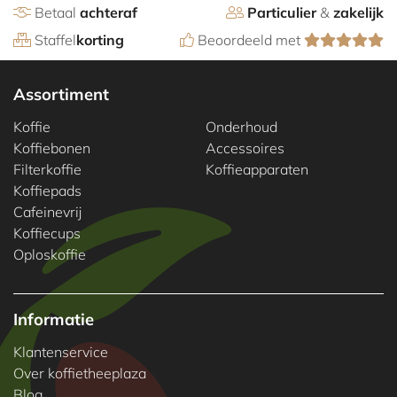
Betaal
achteraf
Particulier
&
zakelijk
Staffel
korting
Beoordeeld met
Assortiment
Koffie
Onderhoud
Koffiebonen
Accessoires
Filterkoffie
Koffieapparaten
Koffiepads
Cafeinevrij
Koffiecups
Oploskoffie
Informatie
Klantenservice
Over koffietheeplaza
Blog