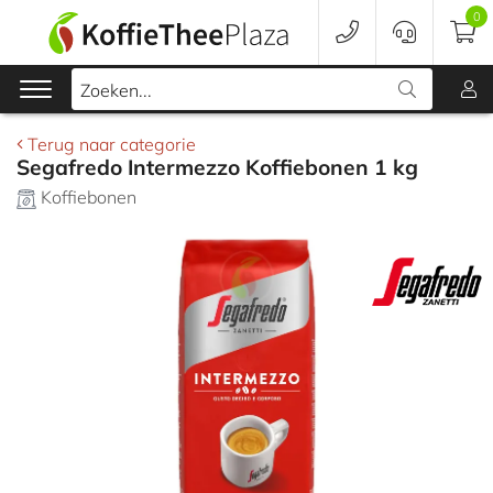
0
In winkelwagen
Zoeken...
Terug naar categorie
Segafredo Intermezzo Koffiebonen 1 kg
Koffie
Koffiebonen
Koffieapparaten
Voordeelverpakking
Onderhoud
Accessoires
Merken