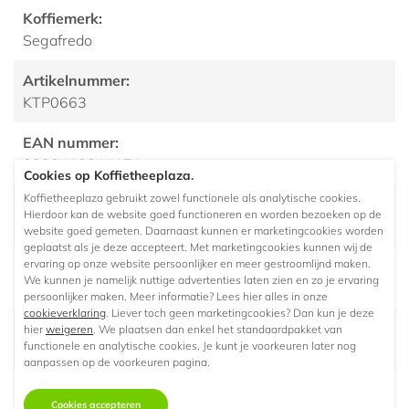
Koffiemerk:
Segafredo
Artikelnummer:
KTP0663
EAN nummer:
8003410311171
Cookies op Koffietheeplaza
.
Koffietheeplaza gebruikt zowel functionele als analytische cookies.
Keurmerk:
Hierdoor kan de website goed functioneren en worden bezoeken op de
N.v.t.
website goed gemeten. Daarnaast kunnen er marketingcookies worden
geplaatst als je deze accepteert. Met marketingcookies kunnen wij de
ervaring op onze website persoonlijker en meer gestroomlijnd maken.
Soort:
We kunnen je namelijk nuttige advertenties laten zien en zo je ervaring
Mix arabica / robusta
persoonlijker maken. Meer informatie? Lees hier alles in onze
cookieverklaring
. Liever toch geen marketingcookies? Dan kun je deze
Herkomst/ land:
hier
weigeren
. We plaatsen dan enkel het standaardpakket van
functionele en analytische cookies. Je kunt je voorkeuren later nog
Brazilië, Costa Rica en Ivoorkust
aanpassen op de voorkeuren pagina.
Branding:
Cookies accepteren