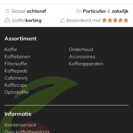
Betaal
achteraf
Particulier
&
zakelijk
Staffel
korting
Beoordeeld met
Assortiment
Koffie
Onderhoud
Koffiebonen
Accessoires
Filterkoffie
Koffieapparaten
Koffiepads
Cafeinevrij
Koffiecups
Oploskoffie
Informatie
Klantenservice
Over koffietheeplaza