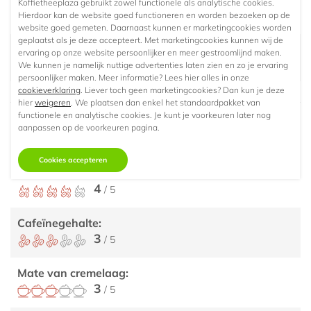
Herkomst/ land:
Koffietheeplaza gebruikt zowel functionele als analytische cookies.
Hierdoor kan de website goed functioneren en worden bezoeken op de
Onbekend
website goed gemeten. Daarnaast kunnen er marketingcookies worden
geplaatst als je deze accepteert. Met marketingcookies kunnen wij de
Branding:
ervaring op onze website persoonlijker en meer gestroomlijnd maken.
Medium
We kunnen je namelijk nuttige advertenties laten zien en zo je ervaring
persoonlijker maken. Meer informatie? Lees hier alles in onze
cookieverklaring
. Liever toch geen marketingcookies? Dan kun je deze
hier
weigeren
. We plaatsen dan enkel het standaardpakket van
functionele en analytische cookies. Je kunt je voorkeuren later nog
Eigenschappen
aanpassen op de voorkeuren pagina.
Cookies accepteren
Koffiesterkte:
4
/ 5
Cafeïnegehalte:
3
/ 5
Mate van cremelaag:
3
/ 5