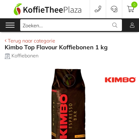
0
Zoeken...
Terug naar categorie
Kimbo Top Flavour Koffiebonen 1 kg
Koffie
Koffiebonen
Koffieapparaten
Voordeelverpakking
Onderhoud
Accessoires
Merken