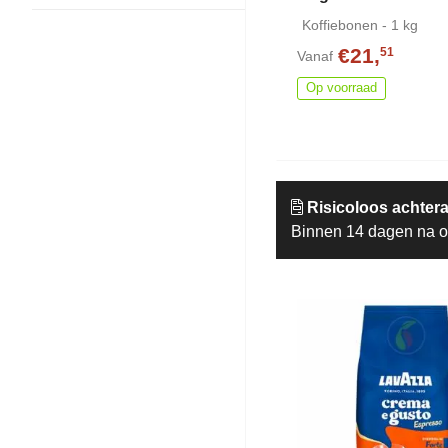
Koffiebonen - 1 kg
€21,
51
Vanaf
Op voorraad
Risicoloos achtera
Binnen 14 dagen na o