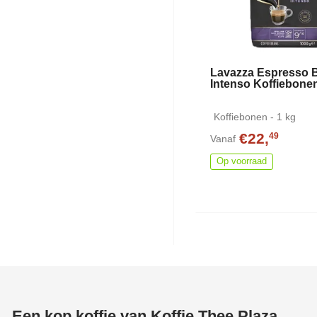
Lavazza Espresso B
Intenso Koffiebone
Koffiebonen - 1 kg
€22,
49
Vanaf
Op voorraad
Een kop koffie van Koffie Thee Plaza