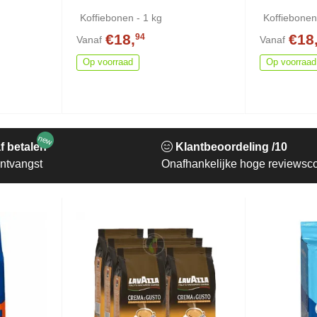
Koffiebonen - 1 kg
Koffiebonen
€18,
€18
94
Vanaf
Vanaf
Op voorraad
Op voorraad
new
f betalen
Klantbeoordeling /10
ntvangst
Onafhankelijke hoge reviewsc