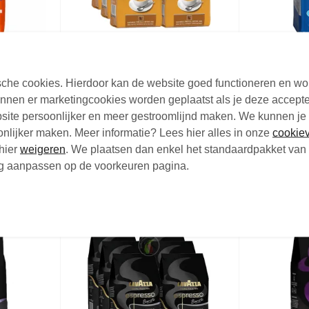
usto
Lavazza Crema e Gusto
Lavazza D
 kg
Tradizione Italiana
Filterkoffi
tische cookies. Hierdoor kan de website goed functioneren en w
Koffiebonen 1 kg
nen er marketingcookies worden geplaatst als je deze accepte
Koffiebonen - 1 kg
Cafeinevrij
site persoonlijker en meer gestroomlijnd maken. We kunnen je
€11,
€5,
50
6
Vanaf
Vanaf
oonlijker maken. Meer informatie? Lees hier alles in onze
cookiev
hier
weigeren
. We plaatsen dan enkel het standaardpakket van 
Niet op voorraad
Op voorraad
nog aanpassen op de voorkeuren pagina.