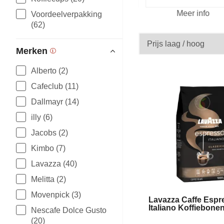
fo
Meer info
Voordeelverpakking
(62)
Merken
Alberto (2)
Cafeclub (11)
Dallmayr (14)
illy (6)
Jacobs (2)
Kimbo (7)
Lavazza (40)
Melitta (2)
Movenpick (3)
Lavazza Caffe Espr
Italiano Koffiebone
Nescafe Dolce Gusto
(20)