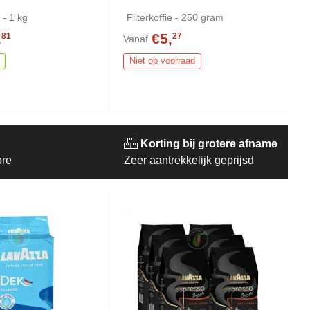
 - 1 kg
Filterkoffie - 250 gram
,
€5,
81
27
Vanaf
Niet op voorraad
Korting bij grotere afname
ore
Zeer aantrekkelijk geprijsd