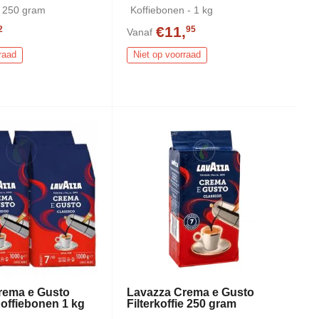
 - 250 gram
Koffiebonen - 1 kg
€11,
2
95
Vanaf
raad
Niet op voorraad
rema e Gusto
Lavazza Crema e Gusto
offiebonen 1 kg
Filterkoffie 250 gram