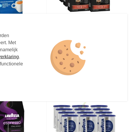
ecaffeinato
Lavazza Espresso Barista
e 250 gram
Gran Crema Koffiebonen 1
orden
kg
ert. Met
 - 250 gram
Koffiebonen - 1 kg
 namelijk
€19,
8
94
Vanaf
erklaring
.
functionele
Op voorraad