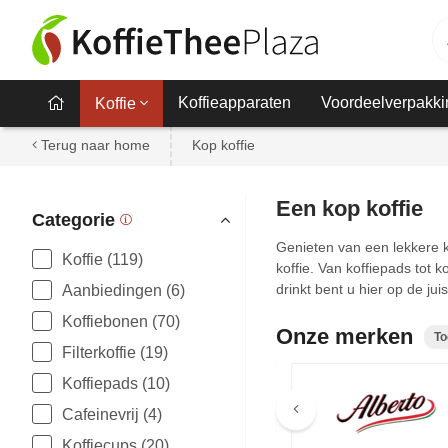
Koffieapparaten
Voordeelverpakki
Koffie
Terug naar home
Kop koffie
Een kop koffie
Categorie
Genieten van een lekkere ko
Koffie (119)
koffie. Van koffiepads tot k
drinkt bent u hier op de juis
Aanbiedingen (6)
Koffiebonen (70)
Onze merken
To
Filterkoffie (19)
Koffiepads (10)
Meer merken
Cafeinevrij (4)
Koffiecups (20)