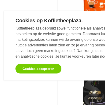
Cookies op Koffietheeplaza
.
Lavazza Crema e G
Forte Koffiebonen 1
Koffietheeplaza gebruikt zowel functionele als analy
bezoeken op de website goed gemeten. Daarnaast kun
Koffiebonen - 1 kg
marketingcookies kunnen wij de ervaring op onze web
€18,
13
Vanaf
nuttige advertenties laten zien en zo je ervaring pers
Liever toch geen marketingcookies? Dan kun je deze 
Op voorraad
en analytische cookies. Je kunt je voorkeuren later 
Cookies accepteren