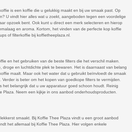
p koffie is een koffie die u gelukkig maakt en bij uw smaak past. Op
pen? U vindt hier alles wat u zoekt, aangeboden tegen een voordelige
 naar opzoek bent. Ook kunt u direct een merk selecteren en hierop
 cremalaag en aroma. Kortom, het vinden van de perfecte kop koffie
 of filterkoffie bij koffietheeplaza.nl.
fie en het gebruiken van de beste filters die het verschil maken.
e, droge en luchtdichte plek te bewaren. Het is daarnaast van belang
koffie maalt. Maar ook het water dat u gebruikt beïnvloedt de smaak
Verder is beter om het kopen van goedkope filters te vermijden.
 is het belangrijk dat u uw apparatuur goed schoon houdt. Reinig
hee Plaza. Neem een kijkje in ons aanbod onderhoudsproducten.
lekkerst smaakt. Bij Koffie Thee Plaza vindt u een groot aanbod
vindt het allemaal bij Koffie Thee Plaza. Hier volgen enkele