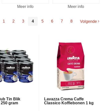
Meer info
Meer info
1
2
3
4
5
6
7
8
Volgende
ub Tin Blik
Lavazza Crema Caffe
e 250 gram
Classico Koffiebonen 1 kg