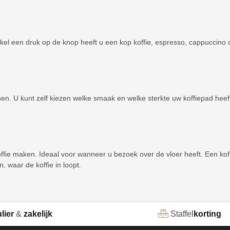
kel een druk op de knop heeft u een kop koffie, espresso, cappuccino 
onen. U kunt zelf kiezen welke smaak en welke sterkte uw koffiepad hee
offie maken. Ideaal voor wanneer u bezoek over de vloer heeft. Een koff
, waar de koffie in loopt.
lier
&
zakelijk
Staffel
korting