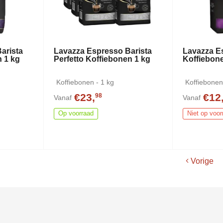
arista
Lavazza Espresso Barista
Lavazza E
n 1 kg
Perfetto Koffiebonen 1 kg
Koffiebon
Koffiebonen - 1 kg
Koffiebonen
€23,
€12
98
Vanaf
Vanaf
Op voorraad
Niet op voor
Vorige