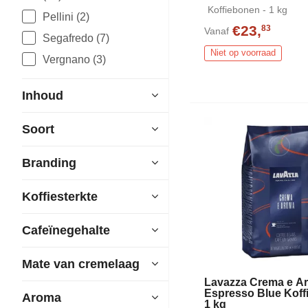
Koffiebonen - 1 kg
Pellini (2)
€23,
83
Vanaf
Segafredo (7)
Niet op voorraad
Vergnano (3)
Inhoud
Soort
Branding
Koffiesterkte
Cafeïnegehalte
Mate van cremelaag
Lavazza Crema e A
Espresso Blue Kof
Aroma
1 kg