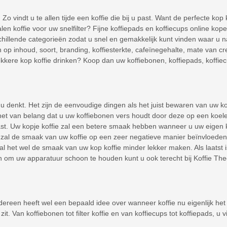
. Zo vindt u te allen tijde een koffie die bij u past. Want de perfecte ko
len koffie voor uw snelfilter? Fijne koffiepads en koffiecups online ko
erschillende categorieën zodat u snel en gemakkelijk kunt vinden waar u
ren op inhoud, soort, branding, koffiesterkte, cafeïnegehalte, mate van
kkere kop koffie drinken? Koop dan uw koffiebonen, koffiepads, koffiecups
 denkt. Het zijn de eenvoudige dingen als het juist bewaren van uw kof
 het van belang dat u uw koffiebonen vers houdt door deze op een koel
past. Uw kopje koffie zal een betere smaak hebben wanneer u uw eigen 
l de smaak van uw koffie op een zeer negatieve manier beïnvloeden. 
 zal het wel de smaak van uw kop koffie minder lekker maken. Als laatst
en om uw apparatuur schoon te houden kunt u ook terecht bij Koffie T
ereen heeft wel een bepaald idee over wanneer koffie nu eigenlijk het 
t. Van koffiebonen tot filter koffie en van koffiecups tot koffiepads, u 