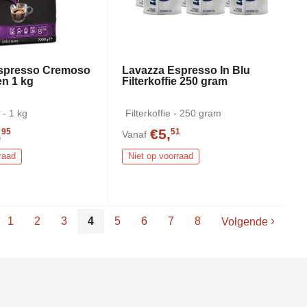
spresso Cremoso
Lavazza Espresso In Blu
en 1 kg
Filterkoffie 250 gram
 - 1 kg
Filterkoffie - 250 gram
,
€5,
95
51
Vanaf
raad
Niet op voorraad
1
2
3
4
5
6
7
8
Volgende