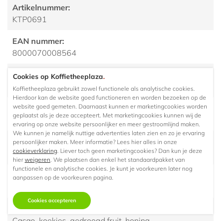
Artikelnummer:
KTP0691
EAN nummer:
8000070008564
Soort:
Cookies op Koffietheeplaza
.
Mix arabica / robusta
Koffietheeplaza gebruikt zowel functionele als analytische cookies.
Hierdoor kan de website goed functioneren en worden bezoeken op de
website goed gemeten. Daarnaast kunnen er marketingcookies worden
Keurmerk:
geplaatst als je deze accepteert. Met marketingcookies kunnen wij de
UTZ gecertificeerd
ervaring op onze website persoonlijker en meer gestroomlijnd maken.
We kunnen je namelijk nuttige advertenties laten zien en zo je ervaring
Herkomst/ land:
persoonlijker maken. Meer informatie? Lees hier alles in onze
cookieverklaring
. Liever toch geen marketingcookies? Dan kun je deze
Zuid-Amerika, Zuidoost-Azie
hier
weigeren
. We plaatsen dan enkel het standaardpakket van
functionele en analytische cookies. Je kunt je voorkeuren later nog
Branding:
aanpassen op de voorkeuren pagina.
Medium
Cookies accepteren
Smaak:
Cacao, koekjes, gedroogd fruit, honing