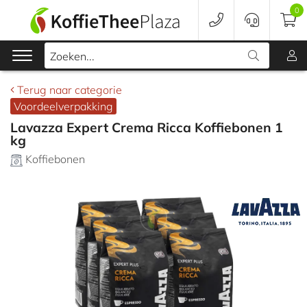
0
In winkelwagen
Zoeken...
Terug naar categorie
Voordeelverpakking
Koffie
Lavazza Expert Crema Ricca Koffiebonen 1
kg
Koffieapparaten
Koffiebonen
Voordeelverpakking
Onderhoud
Accessoires
Merken