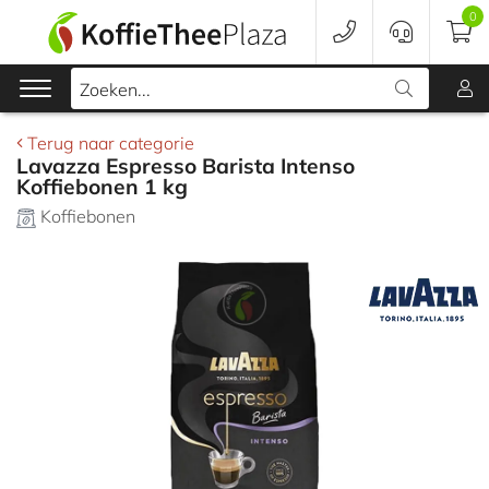
0
In winkelwagen
Zoeken...
Terug naar categorie
Lavazza Espresso Barista Intenso
Koffiebonen 1 kg
Koffie
Koffiebonen
Koffieapparaten
Voordeelverpakking
Onderhoud
Accessoires
Merken