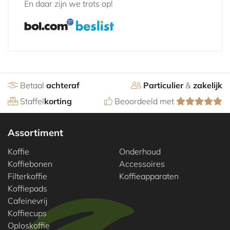
En daar zijn we trots op!
Betaal
achteraf
Particulier
&
zakelijk
Staffel
korting
Beoordeeld met
Assortiment
Koffie
Onderhoud
Koffiebonen
Accessoires
Filterkoffie
Koffieapparaten
Koffiepads
Cafeinevrij
Koffiecups
Oploskoffie