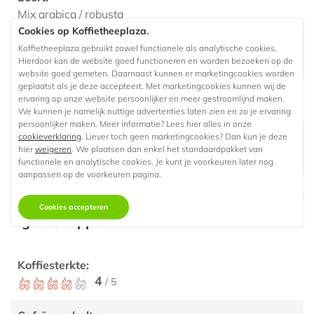
Mix arabica / robusta
Cookies op Koffietheeplaza
.
Herkomst/ land:
Koffietheeplaza gebruikt zowel functionele als analytische cookies.
Gebrand in Italië
Hierdoor kan de website goed functioneren en worden bezoeken op de
website goed gemeten. Daarnaast kunnen er marketingcookies worden
geplaatst als je deze accepteert. Met marketingcookies kunnen wij de
Branding:
ervaring op onze website persoonlijker en meer gestroomlijnd maken.
Medium
We kunnen je namelijk nuttige advertenties laten zien en zo je ervaring
persoonlijker maken. Meer informatie? Lees hier alles in onze
cookieverklaring
. Liever toch geen marketingcookies? Dan kun je deze
Keurmerk:
hier
weigeren
. We plaatsen dan enkel het standaardpakket van
N.v.t.
functionele en analytische cookies. Je kunt je voorkeuren later nog
aanpassen op de voorkeuren pagina.
Cookies accepteren
Eigenschappen
Koffiesterkte:
4
/ 5