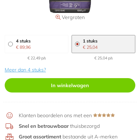
Aanbiedingen
Vergroten
4 stuks
1 stuks
€ 89,96
€ 25,04
€ 22,49 p/s
€ 25,04 p/s
Meer dan 4 stuks?
In winkelwagen
Klanten beoordelen ons met een
Snel en betrouwbaar
thuisbezorgd
Groot assortiment
bestaande uit A-merken