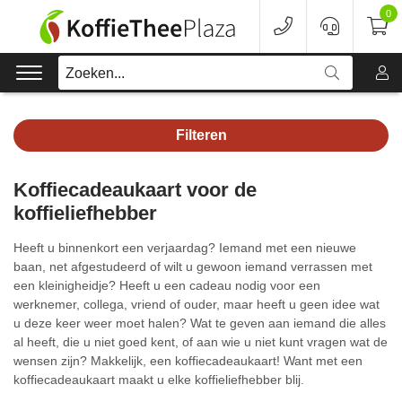
0
Zoeken...
Filteren
Koffie
Koffiecadeaukaart voor de
Koffieapparaten
koffieliefhebber
Voordeelverpakking
Heeft u binnenkort een verjaardag? Iemand met een nieuwe
baan, net afgestudeerd of wilt u gewoon iemand verrassen met
Onderhoud
een kleinigheidje? Heeft u een cadeau nodig voor een
werknemer, collega, vriend of ouder, maar heeft u geen idee wat
u deze keer weer moet halen? Wat te geven aan iemand die alles
Accessoires
al heeft, die u niet goed kent, of aan wie u niet kunt vragen wat de
wensen zijn? Makkelijk, een koffiecadeaukaart! Want met een
Merken
koffiecadeaukaart maakt u elke koffieliefhebber blij.