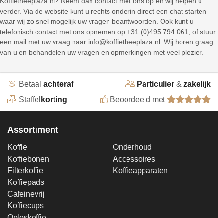
Koffietheeplaza.nl? Neem dan contact met ons op en wij helpen u
verder. Via de website kunt u rechts onderin direct een chat starten
waar wij zo snel mogelijk uw vragen beantwoorden. Ook kunt u
telefonisch contact met ons opnemen op +31 (0)495 794 061, of stuur
een mail met uw vraag naar info@koffietheeplaza.nl. Wij horen graag
van u en behandelen uw vragen en opmerkingen met veel plezier.
Betaal
achteraf
Particulier
&
zakelijk
Staffel
korting
Beoordeeld met
Assortiment
Koffie
Onderhoud
Koffiebonen
Accessoires
Filterkoffie
Koffieapparaten
Koffiepads
Cafeinevrij
Koffiecups
Oploskoffie