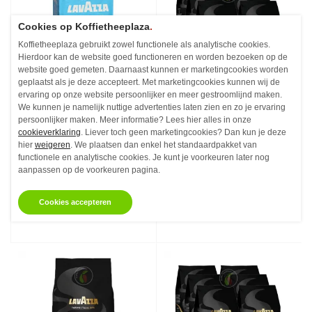
Cookies op Koffietheeplaza
.
Koffietheeplaza gebruikt zowel functionele als analytische cookies.
Hierdoor kan de website goed functioneren en worden bezoeken op de
website goed gemeten. Daarnaast kunnen er marketingcookies worden
geplaatst als je deze accepteert. Met marketingcookies kunnen wij de
ervaring op onze website persoonlijker en meer gestroomlijnd maken.
We kunnen je namelijk nuttige advertenties laten zien en zo je ervaring
Lavazza Decaffeinato
Lavazza Espresso
persoonlijker maken. Meer informatie? Lees hier alles in onze
Filterkoffie 250 gram
Barista Gran Crema
cookieverklaring
. Liever toch geen marketingcookies? Dan kun je deze
Koffiebonen 1 kg
hier
weigeren
. We plaatsen dan enkel het standaardpakket van
Cafeinevrij - 250 gram
Koffiebonen - 1 kg
functionele en analytische cookies. Je kunt je voorkeuren later nog
aanpassen op de voorkeuren pagina.
€5,
€19,
68
94
Vanaf
Vanaf
Op voorraad
Op voorraad
Cookies accepteren