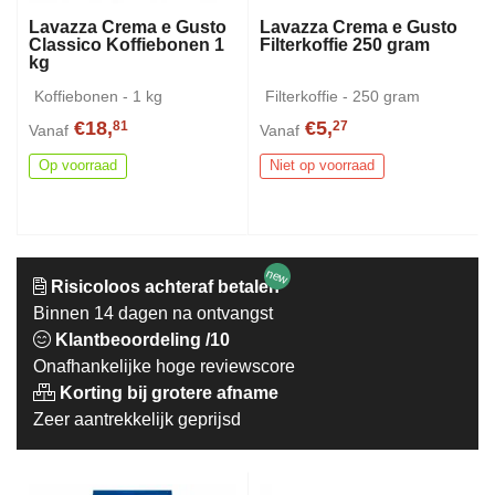
Lavazza Crema e Gusto
Lavazza Crema e Gusto
Classico Koffiebonen 1
Filterkoffie 250 gram
kg
Koffiebonen - 1 kg
Filterkoffie - 250 gram
€18,
€5,
81
27
Vanaf
Vanaf
Op voorraad
Niet op voorraad
new
Risicoloos achteraf betalen
Binnen 14 dagen na ontvangst
Klantbeoordeling /10
Onafhankelijke hoge reviewscore
Korting bij grotere afname
Zeer aantrekkelijk geprijsd