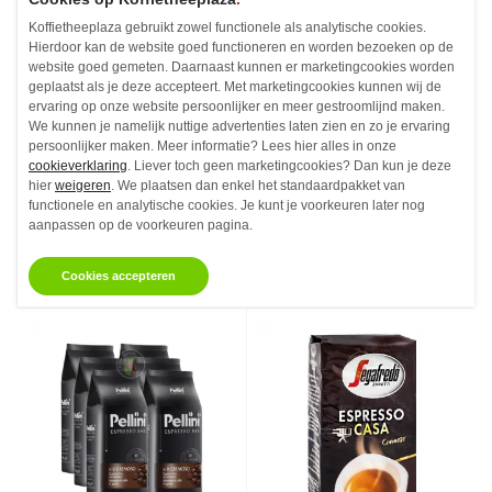
Koffietheeplaza gebruikt zowel functionele als analytische cookies.
Hierdoor kan de website goed functioneren en worden bezoeken op de
website goed gemeten. Daarnaast kunnen er marketingcookies worden
geplaatst als je deze accepteert. Met marketingcookies kunnen wij de
Nescafe Dolce Gusto
Pellini Espresso Bar No
ervaring op onze website persoonlijker en meer gestroomlijnd maken.
Nesquik Koffiecups 16
82 Vivace Koffiebonen 1
We kunnen je namelijk nuttige advertenties laten zien en zo je ervaring
stuks
kg
persoonlijker maken. Meer informatie? Lees hier alles in onze
cookieverklaring
. Liever toch geen marketingcookies? Dan kun je deze
Koffiecups - 16 stuks
Koffiebonen - 1 kg
hier
weigeren
. We plaatsen dan enkel het standaardpakket van
€7,
€17,
95
03
Vanaf
Vanaf
functionele en analytische cookies. Je kunt je voorkeuren later nog
aanpassen op de voorkeuren pagina.
Niet op voorraad
Niet op voorraad
Cookies accepteren