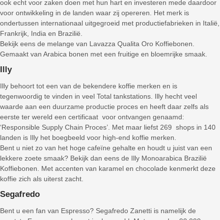
ook echt voor zaken doen met hun hart en investeren mede daardoor
voor ontwikkeling in de landen waar zij opereren. Het merk is
ondertussen internationaal uitgegroeid met productiefabrieken in Italië,
Frankrijk, India en Brazilië.
Bekijk eens de melange van Lavazza Qualita Oro Koffiebonen.
Gemaakt van Arabica bonen met een fruitige en bloemrijke smaak.
Illy
Illy behoort tot een van de bekendere koffie merken en is
tegenwoordig te vinden in veel Total tankstations. Illy hecht veel
waarde aan een duurzame productie proces en heeft daar zelfs als
eerste ter wereld een certificaat voor ontvangen genaamd:
‘Responsible Supply Chain Proces’. Met maar liefst 269 shops in 140
landen is Illy het boegbeeld voor high-end koffie merken.
Bent u niet zo van het hoge cafeïne gehalte en houdt u juist van een
lekkere zoete smaak? Bekijk dan eens de Illy Monoarabica Brazilië
Koffiebonen. Met accenten van karamel en chocolade kenmerkt deze
koffie zich als uiterst zacht.
Segafredo
Bent u een fan van Espresso? Segafredo Zanetti is namelijk de