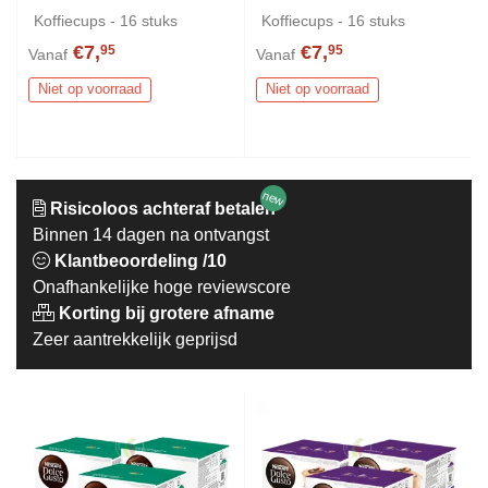
Koffiecups - 16 stuks
Koffiecups - 16 stuks
€7,
€7,
95
95
Vanaf
Vanaf
Niet op voorraad
Niet op voorraad
new
Risicoloos achteraf betalen
Binnen 14 dagen na ontvangst
Klantbeoordeling /10
Onafhankelijke hoge reviewscore
Korting bij grotere afname
Zeer aantrekkelijk geprijsd