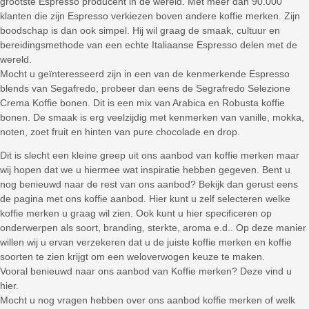
grootste Espresso producent in de wereld. Met meer dan 90.000
klanten die zijn Espresso verkiezen boven andere koffie merken. Zijn
boodschap is dan ook simpel. Hij wil graag de smaak, cultuur en
bereidingsmethode van een echte Italiaanse Espresso delen met de
wereld.
Mocht u geïnteresseerd zijn in een van de kenmerkende Espresso
blends van Segafredo, probeer dan eens de Segrafredo Selezione
Crema Koffie bonen. Dit is een mix van Arabica en Robusta koffie
bonen. De smaak is erg veelzijdig met kenmerken van vanille, mokka,
noten, zoet fruit en hinten van pure chocolade en drop.
Dit is slecht een kleine greep uit ons aanbod van koffie merken maar
wij hopen dat we u hiermee wat inspiratie hebben gegeven. Bent u
nog benieuwd naar de rest van ons aanbod? Bekijk dan gerust eens
de pagina met ons koffie aanbod. Hier kunt u zelf selecteren welke
koffie merken u graag wil zien. Ook kunt u hier specificeren op
onderwerpen als soort, branding, sterkte, aroma e.d.. Op deze manier
willen wij u ervan verzekeren dat u de juiste koffie merken en koffie
soorten te zien krijgt om een weloverwogen keuze te maken.
Vooral benieuwd naar ons aanbod van Koffie merken? Deze vind u
hier.
Mocht u nog vragen hebben over ons aanbod koffie merken of welk