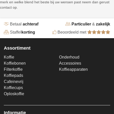
merk en welke blend het beste bij uw wensen past neem dan gerust
contact op.
Betaal
achteraf
Particulier
&
zakelijk
Staffel
korting
Beoordeeld met
Assortiment
Koffie
Onderhoud
Koffiebonen
Accessoires
Filterkoffie
Koffieapparaten
Koffiepads
Cafeinevrij
Koffiecups
Oploskoffie
Informatie