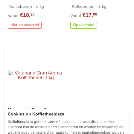
Koffiebonen - 1 kg
Koffiebonen - 1 kg
€18,
€17,
96
00
Vanaf
Vanaf
Niet op voorraad
Op voorraad
Vergnano Gran Aroma
Cookies op Koffietheeplaza
.
Koffiebonen 1 kg
Koffietheeplaza gebruikt zowel functionele als analytische cookies.
Hierdoor kan de website goed functioneren en worden bezoeken op de
Koffiebonen - 1 kg
website goed gemeten. Daarnaast kunnen er marketingcookies worden