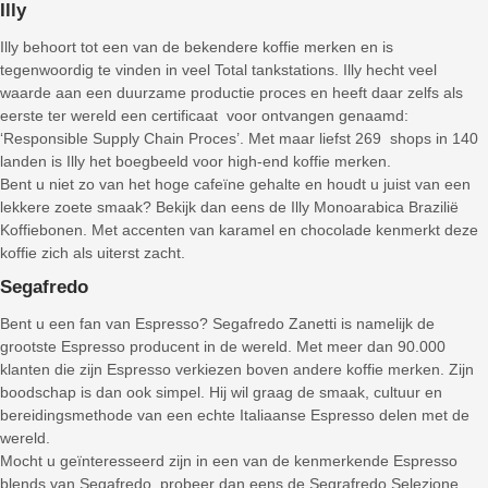
Illy
Illy behoort tot een van de bekendere koffie merken en is
tegenwoordig te vinden in veel Total tankstations. Illy hecht veel
waarde aan een duurzame productie proces en heeft daar zelfs als
eerste ter wereld een certificaat voor ontvangen genaamd:
‘Responsible Supply Chain Proces’. Met maar liefst 269 shops in 140
landen is Illy het boegbeeld voor high-end koffie merken.
Bent u niet zo van het hoge cafeïne gehalte en houdt u juist van een
lekkere zoete smaak? Bekijk dan eens de Illy Monoarabica Brazilië
Koffiebonen. Met accenten van karamel en chocolade kenmerkt deze
koffie zich als uiterst zacht.
Segafredo
Bent u een fan van Espresso? Segafredo Zanetti is namelijk de
grootste Espresso producent in de wereld. Met meer dan 90.000
klanten die zijn Espresso verkiezen boven andere koffie merken. Zijn
boodschap is dan ook simpel. Hij wil graag de smaak, cultuur en
bereidingsmethode van een echte Italiaanse Espresso delen met de
wereld.
Mocht u geïnteresseerd zijn in een van de kenmerkende Espresso
blends van Segafredo, probeer dan eens de Segrafredo Selezione