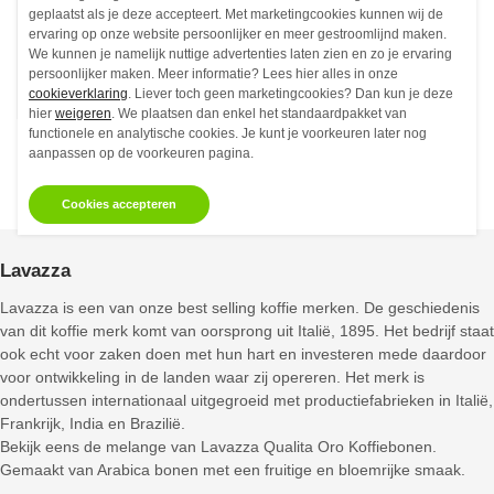
€14,
96
Vanaf
geplaatst als je deze accepteert. Met marketingcookies kunnen wij de
ervaring op onze website persoonlijker en meer gestroomlijnd maken.
Niet op voorraad
We kunnen je namelijk nuttige advertenties laten zien en zo je ervaring
persoonlijker maken. Meer informatie? Lees hier alles in onze
cookieverklaring
. Liever toch geen marketingcookies? Dan kun je deze
hier
weigeren
. We plaatsen dan enkel het standaardpakket van
functionele en analytische cookies. Je kunt je voorkeuren later nog
aanpassen op de voorkeuren pagina.
1
2
3
4
5
6
7
8
Vorige
Cookies accepteren
Lavazza
Lavazza is een van onze best selling koffie merken. De geschiedenis
van dit koffie merk komt van oorsprong uit Italië, 1895. Het bedrijf staat
ook echt voor zaken doen met hun hart en investeren mede daardoor
voor ontwikkeling in de landen waar zij opereren. Het merk is
ondertussen internationaal uitgegroeid met productiefabrieken in Italië,
Frankrijk, India en Brazilië.
Bekijk eens de melange van Lavazza Qualita Oro Koffiebonen.
Gemaakt van Arabica bonen met een fruitige en bloemrijke smaak.