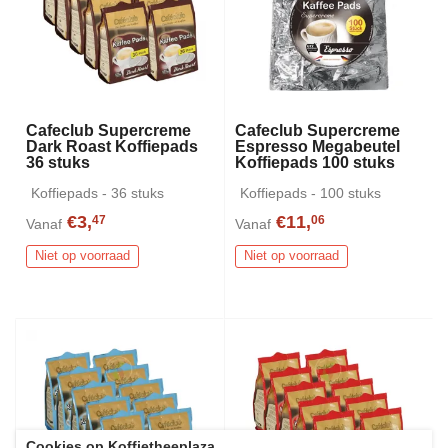
Cafeclub Supercreme
Cafeclub Supercreme
Dark Roast Koffiepads
Espresso Megabeutel
36 stuks
Koffiepads 100 stuks
Koffiepads - 36 stuks
Koffiepads - 100 stuks
€3,
€11,
47
06
Vanaf
Vanaf
Niet op voorraad
Niet op voorraad
Cookies op Koffietheeplaza
.