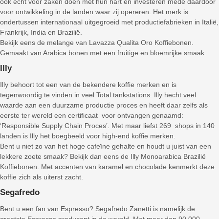
ook echt voor zaken doen met hun hart en investeren mede daardoor
voor ontwikkeling in de landen waar zij opereren. Het merk is
ondertussen internationaal uitgegroeid met productiefabrieken in Italië,
Frankrijk, India en Brazilië.
Bekijk eens de melange van Lavazza Qualita Oro Koffiebonen.
Gemaakt van Arabica bonen met een fruitige en bloemrijke smaak.
Illy
Illy behoort tot een van de bekendere koffie merken en is
tegenwoordig te vinden in veel Total tankstations. Illy hecht veel
waarde aan een duurzame productie proces en heeft daar zelfs als
eerste ter wereld een certificaat voor ontvangen genaamd:
‘Responsible Supply Chain Proces’. Met maar liefst 269 shops in 140
landen is Illy het boegbeeld voor high-end koffie merken.
Bent u niet zo van het hoge cafeïne gehalte en houdt u juist van een
lekkere zoete smaak? Bekijk dan eens de Illy Monoarabica Brazilië
Koffiebonen. Met accenten van karamel en chocolade kenmerkt deze
koffie zich als uiterst zacht.
Segafredo
Bent u een fan van Espresso? Segafredo Zanetti is namelijk de