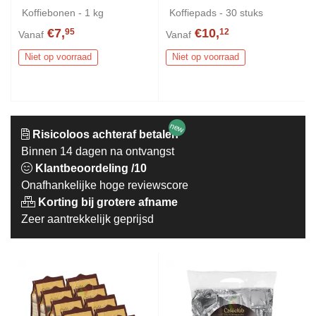
Koffiebonen - 1 kg
Koffiepads - 30 stuks
€7,
€10,
95
12
Vanaf
Vanaf
Niet op voorraad
Niet op voorraad
new
Risicoloos achteraf betalen
Binnen 14 dagen na ontvangst
Klantbeoordeling /10
Onafhankelijke hoge reviewscore
Korting bij grotere afname
Zeer aantrekkelijk geprijsd