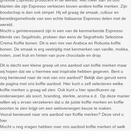
grootste Espresso producent in de wereld. Met meer dan 90.000
klanten die zijn Espresso verkiezen boven andere koffie merken. Zijn
boodschap is dan ook simpel. Hij wil graag de smaak, cultuur en
bereidingsmethode van een echte Italiaanse Espresso delen met de
wereld.
Mocht u geïnteresseerd zijn in een van de kenmerkende Espresso
blends van Segafredo, probeer dan eens de Segrafredo Selezione
Crema Koffie bonen. Dit is een mix van Arabica en Robusta koffie
bonen. De smaak is erg veelzijdig met kenmerken van vanille, mokka,
noten, zoet fruit en hinten van pure chocolade en drop.
Dit is slecht een kleine greep uit ons aanbod van koffie merken maar
wij hopen dat we u hiermee wat inspiratie hebben gegeven. Bent u
nog benieuwd naar de rest van ons aanbod? Bekijk dan gerust eens
de pagina met ons koffie aanbod. Hier kunt u zelf selecteren welke
koffie merken u graag wil zien. Ook kunt u hier specificeren op
onderwerpen als soort, branding, sterkte, aroma e.d.. Op deze manier
willen wij u ervan verzekeren dat u de juiste koffie merken en koffie
soorten te zien krijgt om een weloverwogen keuze te maken.
Vooral benieuwd naar ons aanbod van Koffie merken? Deze vind u
hier.
Mocht u nog vragen hebben over ons aanbod koffie merken of welk