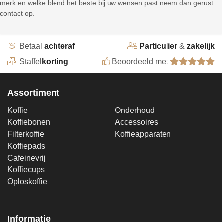
merk en welke blend het beste bij uw wensen past neem dan gerust
contact op.
Betaal
achteraf
Particulier
&
zakelijk
Staffel
korting
Beoordeeld met
Assortiment
Koffie
Onderhoud
Koffiebonen
Accessoires
Filterkoffie
Koffieapparaten
Koffiepads
Cafeinevrij
Koffiecups
Oploskoffie
Informatie