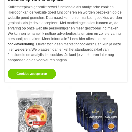
Koffietheeplaza gebruikt zowel functionele als analytische cookies.
Hierdoor kan de website goed functioneren en worden bezoeken op de
website goed gemeten. Daarnaast kunnen er marketingcookies worden
geplaatst als je deze accepteert. Met marketingcookies kunnen wij de
Cafeclub Supercreme
Cafeclub Supercreme
ervaring op onze website persoonlijker en meer gestroomlijnd maken.
Mild Koffiepads 36 stuks
Regular Koffiepads 36
We kunnen je namelijk nuttige advertenties laten zien en zo je ervaring
stuks
persoonlijker maken. Meer informatie? Lees hier alles in onze
cookieverklaring
. Liever toch geen marketingcookies? Dan kun je deze
Koffiepads - 36 stuks
Koffiepads - 36 stuks
hier
weigeren
. We plaatsen dan enkel het standaardpakket van
€3,
€3,
47
86
Vanaf
Vanaf
functionele en analytische cookies. Je kunt je voorkeuren later nog
aanpassen op de voorkeuren pagina.
Niet op voorraad
Op voorraad
Cookies accepteren