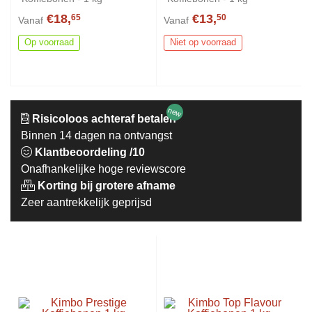
€18,
€13,
65
50
Vanaf
Vanaf
Op voorraad
Niet op voorraad
new
Risicoloos achteraf betalen
Binnen 14 dagen na ontvangst
Klantbeoordeling /10
Onafhankelijke hoge reviewscore
Korting bij grotere afname
Zeer aantrekkelijk geprijsd