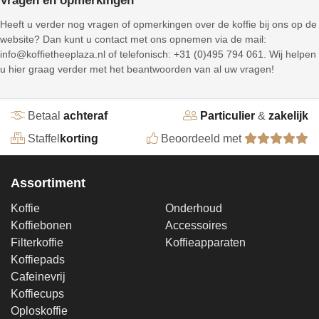
Vragen en opmerkingen
Heeft u verder nog vragen of opmerkingen over de koffie bij ons op de
website? Dan kunt u contact met ons opnemen via de mail:
info@koffietheeplaza.nl of telefonisch: +31 (0)495 794 061. Wij helpen
u hier graag verder met het beantwoorden van al uw vragen!
Betaal
achteraf
Particulier
&
zakelijk
Staffel
korting
Beoordeeld met
Assortiment
Koffie
Onderhoud
Koffiebonen
Accessoires
Filterkoffie
Koffieapparaten
Koffiepads
Cafeinevrij
Koffiecups
Oploskoffie