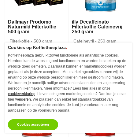
Dallmayr Prodomo
illy Decaffeinato
Naturmild Filterkoffie
Filterkoffie Cafeinevrij
500 gram
250 gram
Filterkoffie - 500 gram
Cafeinevrij - 250 gram
Cookies op Koffietheeplaza
.
€7,
€6,
15
35
Vanaf
Vanaf
Koffietheeplaza gebruikt zowel functionele als analytische cookies.
Niet op voorraad
Niet op voorraad
Hierdoor kan de website goed functioneren en worden bezoeken op de
website goed gemeten. Daarnaast kunnen er marketingcookies worden
geplaatst als je deze accepteert. Met marketingcookies kunnen wij de
ervaring op onze website persoonlijker en meer gestroomlijnd maken.
We kunnen je namelijk nuttige advertenties laten zien en zo je ervaring
persoonlijker maken. Meer informatie? Lees hier alles in onze
cookieverklaring
. Liever toch geen marketingcookies? Dan kun je deze
hier
weigeren
. We plaatsen dan enkel het standaardpakket van
functionele en analytische cookies. Je kunt je voorkeuren later nog
aanpassen op de voorkeuren pagina.
Cookies accepteren