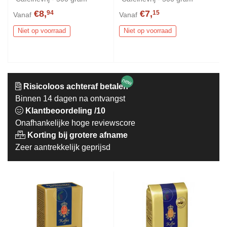
€8,
€7,
94
15
Vanaf
Vanaf
Niet op voorraad
Niet op voorraad
new
Risicoloos achteraf betalen
Binnen 14 dagen na ontvangst
Klantbeoordeling /10
Onafhankelijke hoge reviewscore
Korting bij grotere afname
Zeer aantrekkelijk geprijsd