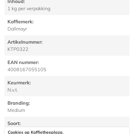
Inhoud:
1 kg per verpakking
Koffiemerk:
Dallmayr
Artikelnummer:
KTP0322
EAN nummer:
4008167055105
Keurmerk:
N.v.t.
Branding:
Medium
Soort:
Arabica
Cookies op Koffietheeplaza
.