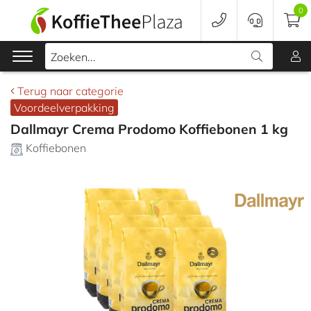
0
Zoeken...
Terug naar categorie
Voordeelverpakking
Koffie
Dallmayr Crema Prodomo Koffiebonen 1 kg
Koffiebonen
Koffieapparaten
Voordeelverpakking
Onderhoud
Accessoires
Merken