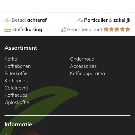
Betaal
achteraf
Particulier
&
zakelijk
Staffel
korting
Beoordeeld met
Assortiment
Koffie
Onderhoud
Koffiebonen
Accessoires
Filterkoffie
Koffieapparaten
Koffiepads
Cafeinevrij
Koffiecups
Oploskoffie
Informatie