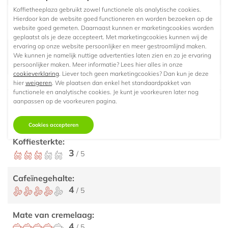
Koffietheeplaza gebruikt zowel functionele als analytische cookies.
Herkomst/ land:
Hierdoor kan de website goed functioneren en worden bezoeken op de
Azie, Afrika, Centraal-Amerika
website goed gemeten. Daarnaast kunnen er marketingcookies worden
geplaatst als je deze accepteert. Met marketingcookies kunnen wij de
ervaring op onze website persoonlijker en meer gestroomlijnd maken.
Smaak:
We kunnen je namelijk nuttige advertenties laten zien en zo je ervaring
Fruitig
persoonlijker maken. Meer informatie? Lees hier alles in onze
cookieverklaring
. Liever toch geen marketingcookies? Dan kun je deze
hier
weigeren
. We plaatsen dan enkel het standaardpakket van
functionele en analytische cookies. Je kunt je voorkeuren later nog
aanpassen op de voorkeuren pagina.
Eigenschappen
Cookies accepteren
Koffiesterkte:
3
/ 5
Cafeïnegehalte:
4
/ 5
Mate van cremelaag:
4
/ 5