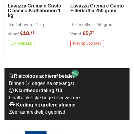
Lavazza Crema e Gusto
Lavazza Crema e Gusto
Classico Koffiebonen 1
Filterkoffie 250 gram
kg
Koffiebonen - 1 kg
Filterkoffie - 250 gram
€18,
€5,
81
27
Vanaf
Vanaf
Op voorraad
Niet op voorraad
new
Risicoloos achteraf betalen
Binnen 14 dagen na ontvangst
Klantbeoordeling /10
Onafhankelijke hoge reviewscore
Korting bij grotere afname
Zeer aantrekkelijk geprijsd