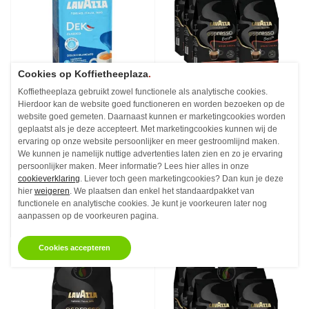
Cookies op Koffietheeplaza
.
Koffietheeplaza gebruikt zowel functionele als analytische cookies.
Hierdoor kan de website goed functioneren en worden bezoeken op de
Lavazza Decaffeinato
Lavazza Espresso
website goed gemeten. Daarnaast kunnen er marketingcookies worden
Filterkoffie 250 gram
Barista Gran Crema
Koffiebonen 1 kg
geplaatst als je deze accepteert. Met marketingcookies kunnen wij de
ervaring op onze website persoonlijker en meer gestroomlijnd maken.
Cafeinevrij - 250 gram
Koffiebonen - 1 kg
We kunnen je namelijk nuttige advertenties laten zien en zo je ervaring
persoonlijker maken. Meer informatie? Lees hier alles in onze
€5,
€19,
68
94
Vanaf
Vanaf
cookieverklaring
. Liever toch geen marketingcookies? Dan kun je deze
hier
weigeren
. We plaatsen dan enkel het standaardpakket van
Op voorraad
Op voorraad
functionele en analytische cookies. Je kunt je voorkeuren later nog
aanpassen op de voorkeuren pagina.
Cookies accepteren