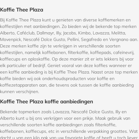
Koffie Thee Plaza
Bij Koffie Thee Plaza kunt u genieten van diverse koffiemerken en
koffiestijlen met aanbiedingen. Zo bieden wij de bekende top merken
Alberto, Caféclub, Dallmayr, Illy, Jacobs, Kimbo, Lavazza, Melitta,
Movenpick, Nescafé Dolce Gusto, Pellini, Segafredo en Vergnano aan.
Deze merken koffie zijn te verkrijgen in verschillende soorten
koffiestijlen, namelijk koffiebonen, filterkoffie, koffiepads, cafeïnevrij,
koffiecups en oploskoffie. Op deze manier zit er iets lekkers bij voor
elk particulier of bedrijf. Geniet vooral van deze koffies wanneer er
een koffie aanbieding is bij Koffie Thee Plaza. Naast onze top merken
koffie bieden wij ook onderhoudsproducten voor koffie en
koffiezetapparaten aan, die tevens ook tussen de koffie aanbieding
kunnen verschijnen.
Koffie Thee Plaza koffie aanbiedingen
Bekende topmerken zoals Lavazza, Nescafé Dolce Gusto, Illy en
Alberto kunt u bij ons verkrijgen voor een prikje. Maak gebruik van
verschillende soorten koffie aanbiedingen zoals filterkoffie,
koffiebonen, koffiecups, etc in verschillende verpakking groottes. Wat
dacht u van een kilo pak van uw favoriete koffie of heeft u toch liever