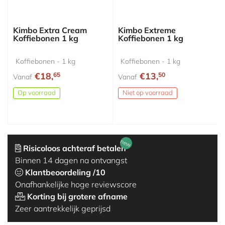
Kimbo Extra Cream
Kimbo Extreme
Koffiebonen 1 kg
Koffiebonen 1 kg
Koffiebonen - 1 kg
Koffiebonen - 1 kg
€18,
€13,
65
50
Vanaf
Vanaf
Op voorraad
Niet op voorraad
new
Risicoloos achteraf betalen
Binnen 14 dagen na ontvangst
Klantbeoordeling /10
Onafhankelijke hoge reviewscore
Korting bij grotere afname
Zeer aantrekkelijk geprijsd