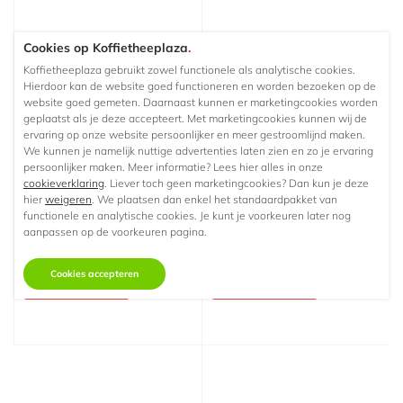
Cookies op Koffietheeplaza
.
Koffietheeplaza gebruikt zowel functionele als analytische cookies.
Hierdoor kan de website goed functioneren en worden bezoeken op de
website goed gemeten. Daarnaast kunnen er marketingcookies worden
geplaatst als je deze accepteert. Met marketingcookies kunnen wij de
ervaring op onze website persoonlijker en meer gestroomlijnd maken.
We kunnen je namelijk nuttige advertenties laten zien en zo je ervaring
persoonlijker maken. Meer informatie? Lees hier alles in onze
Lavazza Bourbon Caffe
Lavazza Bourbon Caffe
cookieverklaring
. Liever toch geen marketingcookies? Dan kun je deze
Forte Koffiebonen 1 kg
Intenso Koffiebonen 1
hier
weigeren
. We plaatsen dan enkel het standaardpakket van
kg
functionele en analytische cookies. Je kunt je voorkeuren later nog
Koffiebonen - 1 kg
Koffiebonen - 1 kg
aanpassen op de voorkeuren pagina.
€16,
€16,
45
45
Vanaf
Vanaf
Cookies accepteren
Niet op voorraad
Niet op voorraad