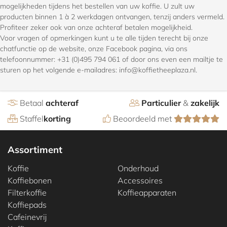
mogelijkheden tijdens het bestellen van uw koffie. U zult uw
producten binnen 1 à 2 werkdagen ontvangen, tenzij anders vermeld.
Profiteer zeker ook van onze achteraf betalen mogelijkheid.
Voor vragen of opmerkingen kunt u te alle tijden terecht bij onze
chatfunctie op de website, onze Facebook pagina, via ons
telefoonnummer: +31 (0)495 794 061 of door ons even een mailtje te
sturen op het volgende e-mailadres: info@koffietheeplaza.nl.
Betaal
achteraf
Particulier
&
zakelijk
Staffel
korting
Beoordeeld met
Assortiment
Koffie
Onderhoud
Koffiebonen
Accessoires
Filterkoffie
Koffieapparaten
Koffiepads
Cafeinevrij