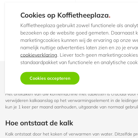
Waterfilters - 1 stuk
Cookies op Koffietheeplaza
.
€12,
45
Vanaf
Koffietheeplaza gebruikt zowel functionele als anal
Op voorraad
bezoeken op de website goed gemeten. Daarnaast ku
marketingcookies kunnen wij de ervaring op onze we
namelijk nuttige advertenties laten zien en zo je erv
cookieverklaring
. Liever toch geen marketingcookies
standaardpakket van functionele en analytische cook
Cookies accepteren
Waarom moet uw koffiemachine ontkalk
Het ontkalken van uw koffiemachine met tabletten is cruciaal voor
verwijderen kalkaanslag op het verwarmingselement in de leidingen
kun je 1 keer per maand aanhouden, uitgaande van normaal gebrui
Hoe ontstaat de kalk
Kalk ontstaat door het koken of verwarmen van water. Ditzelfde pro