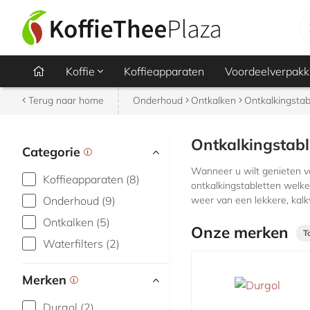
Koffie
Koffieapparaten
Voordeelverpakk
Terug naar home
Onderhoud
Ontkalken
Ontkalkingstab
Ontkalkingstabl
Categorie
Wanneer u wilt genieten va
Koffieapparaten (8)
ontkalkingstabletten welke
Onderhoud (9)
weer van een lekkere, kalk
Ontkalken (5)
Onze merken
T
Waterfilters (2)
Merken
Durgol (2)