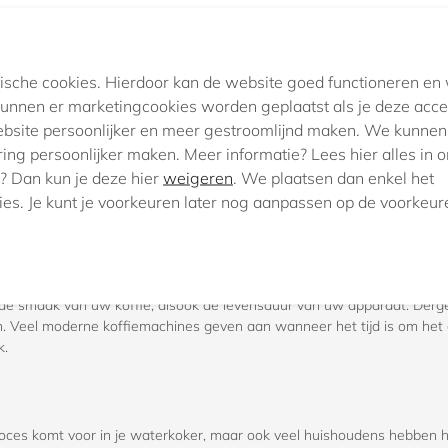
ytische cookies. Hierdoor kan de website goed functioneren e
nnen er marketingcookies worden geplaatst als je deze acce
bsite persoonlijker en meer gestroomlijnd maken. We kunnen
aring persoonlijker maken. Meer informatie? Lees hier alles in 
? Dan kun je deze hier
weigeren
. We plaatsen dan enkel het
ies. Je kunt je voorkeuren later nog aanpassen op de voorkeur
t worden?
 de smaak van uw koffie, alsook de levensduur van uw apparaat. Derg
. Veel moderne koffiemachines geven aan wanneer het tijd is om het a
k.
ces komt voor in je waterkoker, maar ook veel huishoudens hebben hie