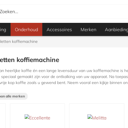
Zoeken...
ing
Onderhoud
Accessoires
Merken
Aanbiedin
letten koffiemachine
etten koffiemachine
n heerlijke koffie én een lange levensduur van uw koffiemachine is het
 speciaal gemaakt zijn voor de ontkalking van uw apparaat. Na toepass
vrije kop koffie zoals u gewend bent. Neem vooral een kijkje binnen ons
oon alle merken