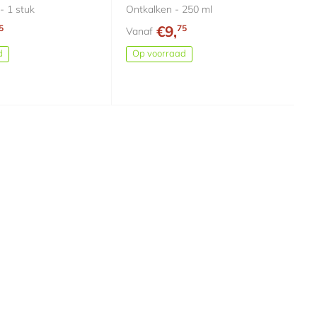
- 1 stuk
Ontkalken - 250 ml
€9,
5
75
Vanaf
d
Op voorraad