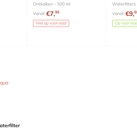
Ontkalken - 500 ml
Waterfilters 
€7,
€9,
95
6
Vanaf
Vanaf
Niet op voorraad
Op voorraa
terfilter