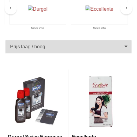
Aanbiedingen
Meer info
Meer info
Durgol Swiss Espresso
Eccellente