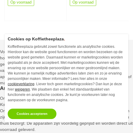
Op voorraad
Op voorraad
Cookies op Koffietheeplaza
.
Koffietheeplaza gebruikt zowel functionele als analytische cookies.
Voorheen moest u voor een goede kop koffie of espresso naar een
Hierdoor kan de website goed functioneren en worden bezoeken op de
website goed gemeten. Daarnaast kunnen er marketingcookies worden
horecagelegenheid omdat ze daar de beschikking hadden over
geplaatst als je deze accepteert. Met marketingcookies kunnen wij de
geavanceerde espresso apparaten. Tegenwoordig zien we steeds
ervaring op onze website persoonlijker en meer gestroomlijnd maken.
vaker dat ook particulieren beschikken over een luxe espresso
We kunnen je namelijk nuttige advertenties laten zien en zo je ervaring
apparaat, en hierdoor thuis een overheerlijke espresso, cappuccino of
persoonlijker maken. Meer informatie? Lees hier alles in onze
macchiato kunnen bereiden.
cookieverklaring
. Liever toch geen marketingcookies? Dan kun je deze
Assortiment espressoapparaten
hier
weigeren
. We plaatsen dan enkel het standaardpakket van
functionele en analytische cookies. Je kunt je voorkeuren later nog
Om thuis en/of op het werk te kunnen genieten van kwaliteit, biedt
aanpassen op de voorkeuren pagina.
KoffieTheePlaza
u een breed assortiment aan espresso apparaten.
Onze espresso apparaten hebben allemaal specifieke kenmerken en
Cookies accepteren
zijn alle voorzien van een modern design. De apparaten worden bij u
thuis bezorgt. De apparaten zijn voordelig geprijsd en worden direct uit
voorraad geleverd.