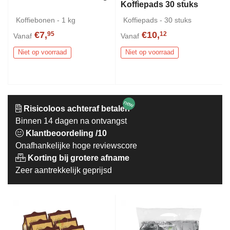
Koffiepads 30 stuks
Koffiebonen - 1 kg
Koffiepads - 30 stuks
€7,
€10,
95
12
Vanaf
Vanaf
Niet op voorraad
Niet op voorraad
new
Risicoloos achteraf betalen
Binnen 14 dagen na ontvangst
Klantbeoordeling /10
Onafhankelijke hoge reviewscore
Korting bij grotere afname
Zeer aantrekkelijk geprijsd