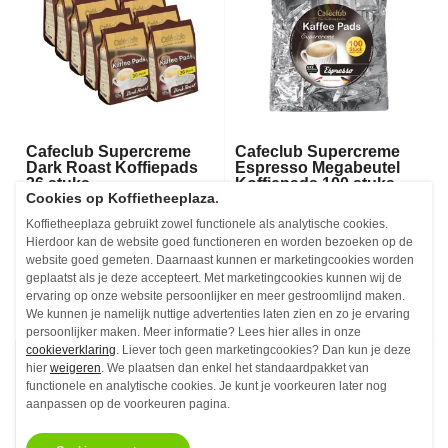
Cafeclub Supercreme
Cafeclub Supercreme
Dark Roast Koffiepads
Espresso Megabeutel
36 stuks
Koffiepads 100 stuks
Cookies op Koffietheeplaza
.
Koffiepads - 36 stuks
Koffiepads - 100 stuks
Koffietheeplaza gebruikt zowel functionele als analytische cookies.
€3,
€11,
47
06
Hierdoor kan de website goed functioneren en worden bezoeken op de
Vanaf
Vanaf
website goed gemeten. Daarnaast kunnen er marketingcookies worden
Niet op voorraad
Niet op voorraad
geplaatst als je deze accepteert. Met marketingcookies kunnen wij de
ervaring op onze website persoonlijker en meer gestroomlijnd maken.
We kunnen je namelijk nuttige advertenties laten zien en zo je ervaring
persoonlijker maken. Meer informatie? Lees hier alles in onze
cookieverklaring
. Liever toch geen marketingcookies? Dan kun je deze
hier
weigeren
. We plaatsen dan enkel het standaardpakket van
functionele en analytische cookies. Je kunt je voorkeuren later nog
aanpassen op de voorkeuren pagina.