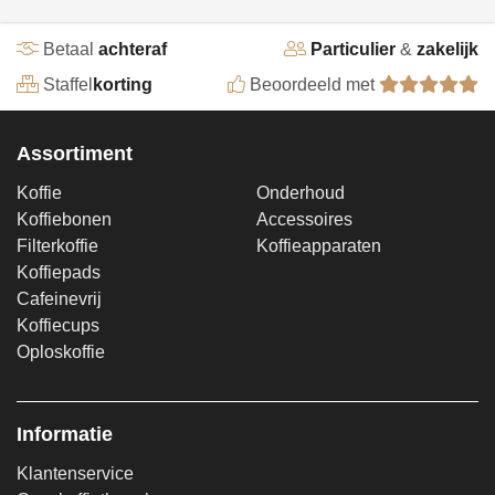
Betaal
achteraf
Particulier
&
zakelijk
Staffel
korting
Beoordeeld met
Assortiment
Koffie
Onderhoud
Koffiebonen
Accessoires
Filterkoffie
Koffieapparaten
Koffiepads
Cafeinevrij
Koffiecups
Oploskoffie
Informatie
Klantenservice