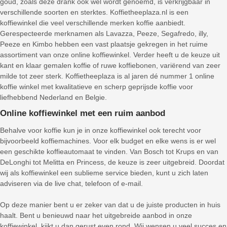
goud, zoals deze drank ook wel wordt genoemd, is verkrijgbaar in
verschillende soorten en sterktes. Koffietheeplaza.nl is een
koffiewinkel die veel verschillende merken koffie aanbiedt.
Gerespecteerde merknamen als Lavazza, Peeze, Segafredo, illy,
Peeze en Kimbo hebben een vast plaatsje gekregen in het ruime
assortiment van onze online koffiewinkel. Verder heeft u de keuze uit
kant en klaar gemalen koffie of ruwe koffiebonen, variërend van zeer
milde tot zeer sterk. Koffietheeplaza is al jaren dé nummer 1 online
koffie winkel met kwalitatieve en scherp geprijsde koffie voor
liefhebbend Nederland en Belgie.
Online koffiewinkel met een ruim aanbod
Behalve voor koffie kun je in onze koffiewinkel ook terecht voor
bijvoorbeeld koffiemachines. Voor elk budget en elke wens is er wel
een geschikte koffieautomaat te vinden. Van Bosch tot Krups en van
DeLonghi tot Melitta en Princess, de keuze is zeer uitgebreid. Doordat
wij als koffiewinkel een sublieme service bieden, kunt u zich laten
adviseren via de live chat, telefoon of e-mail.
Op deze manier bent u er zeker van dat u de juiste producten in huis
haalt. Bent u benieuwd naar het uitgebreide aanbod in onze
koffiewinkel, kijkt u dan gerust even rond. Wij wensen u veel succes en