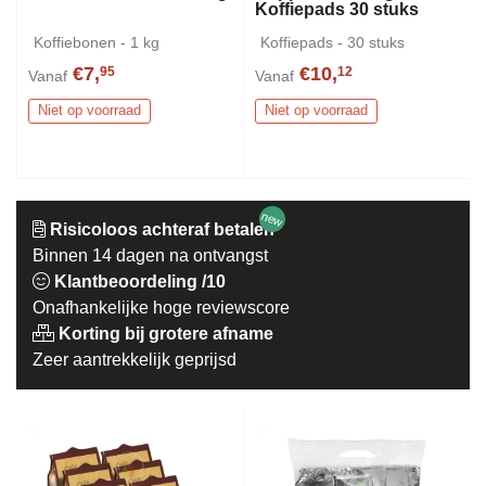
Koffiepads 30 stuks
Koffiebonen - 1 kg
Koffiepads - 30 stuks
€7,
€10,
95
12
Vanaf
Vanaf
Niet op voorraad
Niet op voorraad
new
Risicoloos achteraf betalen
Binnen 14 dagen na ontvangst
Klantbeoordeling /10
Onafhankelijke hoge reviewscore
Korting bij grotere afname
Zeer aantrekkelijk geprijsd