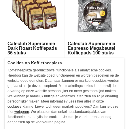
Cafeclub Supercreme
Cafeclub Supercreme
Dark Roast Koffiepads
Espresso Megabeutel
36 stuks
Koffiepads 100 stuks
Koffiepads - 36 stuks
Koffiepads - 100 stuks
Cookies op Koffietheeplaza
.
€3,
€11,
47
06
Vanaf
Koffietheeplaza gebruikt zowel functionele als analytische cookies.
Vanaf
Hierdoor kan de website goed functioneren en worden bezoeken op de
Niet op voorraad
Niet op voorraad
website goed gemeten. Daarnaast kunnen er marketingcookies worden
geplaatst als je deze accepteert. Met marketingcookies kunnen wij de
ervaring op onze website persoonlijker en meer gestroomlijnd maken.
We kunnen je namelijk nuttige advertenties laten zien en zo je ervaring
persoonlijker maken. Meer informatie? Lees hier alles in onze
cookieverklaring
. Liever toch geen marketingcookies? Dan kun je deze
hier
weigeren
. We plaatsen dan enkel het standaardpakket van
functionele en analytische cookies. Je kunt je voorkeuren later nog
aanpassen op de voorkeuren pagina.