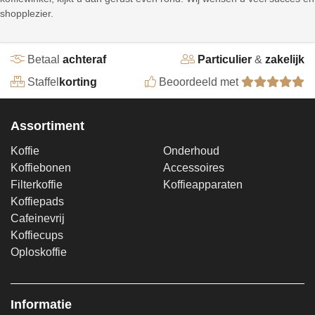
shopplezier.
Betaal
achteraf
Particulier
&
zakelijk
Staffel
korting
Beoordeeld met
Assortiment
Koffie
Onderhoud
Koffiebonen
Accessoires
Filterkoffie
Koffieapparaten
Koffiepads
Cafeinevrij
Koffiecups
Oploskoffie
Informatie