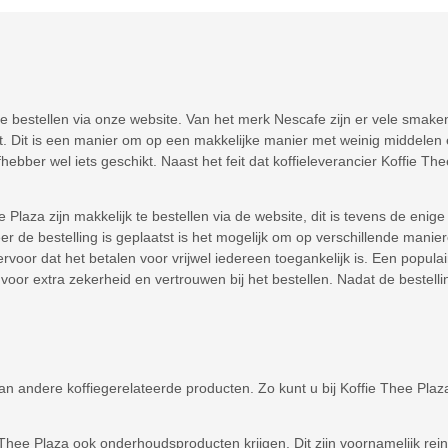
 te bestellen via onze website. Van het merk Nescafe zijn er vele smaken
nt. Dit is een manier om op een makkelijke manier met weinig middelen 
efhebber wel iets geschikt. Naast het feit dat koffieleverancier Koffie 
e Plaza zijn makkelijk te bestellen via de website, dit is tevens de eni
er de bestelling is geplaatst is het mogelijk om op verschillende manier
rvoor dat het betalen voor vrijwel iedereen toegankelijk is. Een popul
voor extra zekerheid en vertrouwen bij het bestellen. Nadat de bestelli
van andere koffiegerelateerde producten. Zo kunt u bij Koffie Thee Plaz
ie Thee Plaza ook onderhoudsproducten krijgen. Dit zijn voornamelijk re