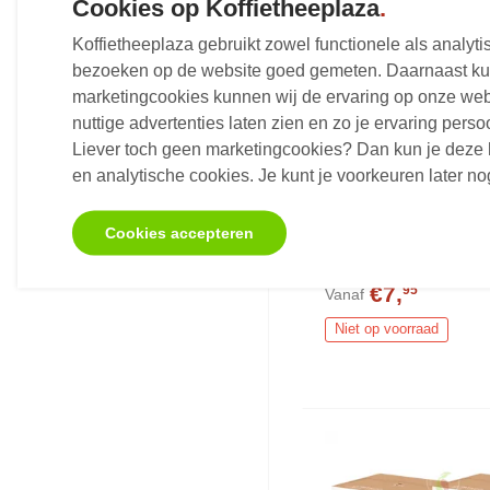
Cookies op Koffietheeplaza
.
Koffietheeplaza gebruikt zowel functionele als analy
bezoeken op de website goed gemeten. Daarnaast kun
marketingcookies kunnen wij de ervaring op onze web
nuttige advertenties laten zien en zo je ervaring pers
Liever toch geen marketingcookies? Dan kun je deze 
en analytische cookies. Je kunt je voorkeuren later 
Nescafe Dolce Gus
Cappuccino Ice Kof
16 stuks
Cookies accepteren
Koffiecups - 8 + 8 stuk
€7,
95
Vanaf
Niet op voorraad