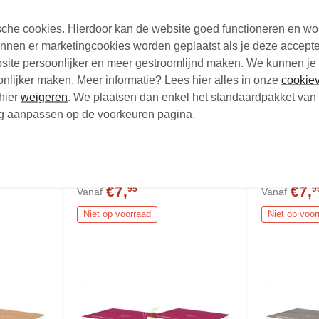
tische cookies. Hierdoor kan de website goed functioneren en w
nen er marketingcookies worden geplaatst als je deze accepte
site persoonlijker en meer gestroomlijnd maken. We kunnen je
oonlijker maken. Meer informatie? Lees hier alles in onze
cookiev
hier
weigeren
. We plaatsen dan enkel het standaardpakket van 
nog aanpassen op de voorkeuren pagina.
to
Nescafe Dolce Gusto
Nescafe D
fiecups
Cappuccino Koffiecups 16
Cappuccin
stuks
Koffiecups
s
Koffiecups - 8 + 8 stuks
Koffiecups -
€7,
€7,
95
9
Vanaf
Vanaf
Niet op voorraad
Niet op voor