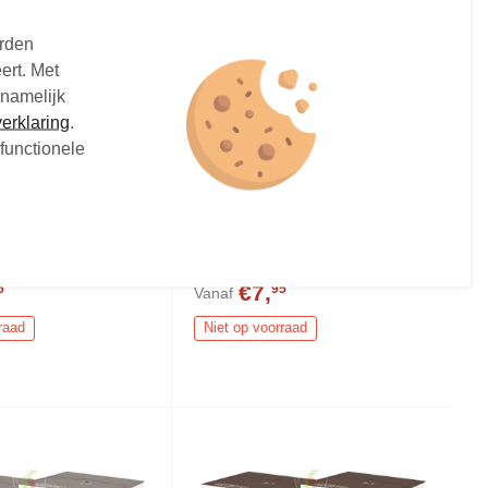
orden
ert. Met
 namelijk
erklaring
.
functionele
olce Gusto
Nescafe Dolce Gusto
o Light
Chococino Koffiecups 16
 16 stuks
stuks
 8 + 8 stuks
Koffiecups - 8 + 8 stuks
€7,
5
95
Vanaf
raad
Niet op voorraad