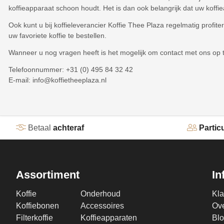
koffieapparaat schoon houdt. Het is dan ook belangrijk dat uw koffiea
Ook kunt u bij koffieleverancier Koffie Thee Plaza regelmatig profi
uw favoriete koffie te bestellen.
Wanneer u nog vragen heeft is het mogelijk om contact met ons op te
Telefoonnummer: +31 (0) 495 84 32 42
E-mail: info@koffietheeplaza.nl
Betaal
achteraf
Particu
Assortiment
In
Koffie
Onderhoud
Kla
Koffiebonen
Accessoires
Ove
Filterkoffie
Koffieapparaten
Bl