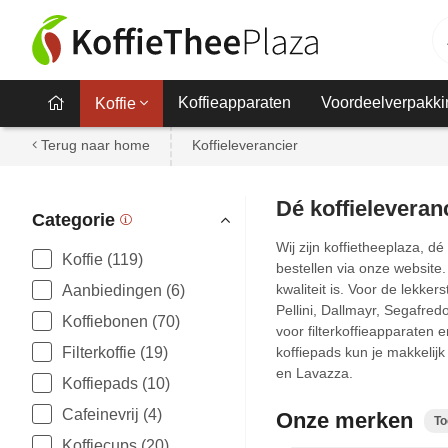
Koffieapparaten
Voordeelverpakki
Koffie
Terug naar home
Koffieleverancier
Dé koffieleveran
Categorie
Wij zijn koffietheeplaza, dé
Koffie (119)
bestellen via onze website.
kwaliteit is. Voor de lekke
Aanbiedingen (6)
Pellini, Dallmayr, Segafred
Koffiebonen (70)
voor filterkoffieapparaten 
Filterkoffie (19)
koffiepads kun je makkelijk
en Lavazza.
Koffiepads (10)
Cafeinevrij (4)
Onze merken
To
Koffiecups (20)