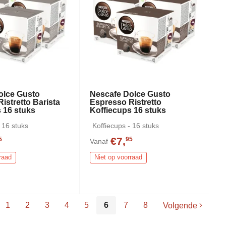
olce Gusto
Nescafe Dolce Gusto
istretto Barista
Espresso Ristretto
 16 stuks
Koffiecups 16 stuks
 16 stuks
Koffiecups - 16 stuks
€7,
5
95
Vanaf
raad
Niet op voorraad
1
2
3
4
5
6
7
8
Volgende