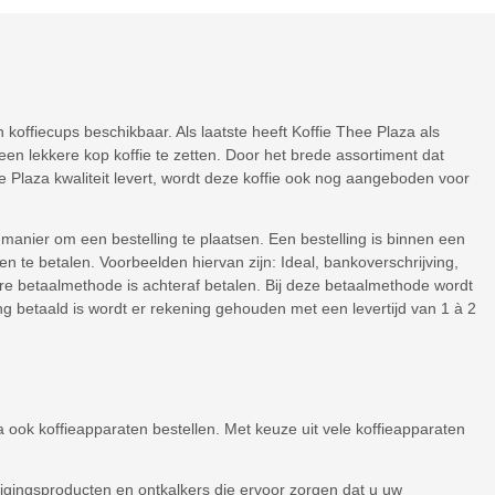
 koffiecups beschikbaar. Als laatste heeft Koffie Thee Plaza als
een lekkere kop koffie te zetten. Door het brede assortiment dat
Thee Plaza kwaliteit levert, wordt deze koffie ook nog aangeboden voor
ge manier om een bestelling te plaatsen. Een bestelling is binnen een
en te betalen. Voorbeelden hiervan zijn: Ideal, bankoverschrijving,
aire betaalmethode is achteraf betalen. Bij deze betaalmethode wordt
ng betaald is wordt er rekening gehouden met een levertijd van 1 à 2
a ook koffieapparaten bestellen. Met keuze uit vele koffieapparaten
inigingsproducten en ontkalkers die ervoor zorgen dat u uw