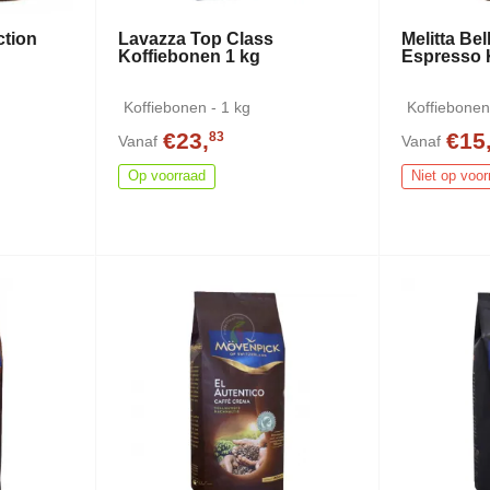
ction
Lavazza Top Class
Melitta Be
Koffiebonen 1 kg
Espresso 
Koffiebonen - 1 kg
Koffiebonen
€23,
€15
83
Vanaf
Vanaf
Op voorraad
Niet op voor