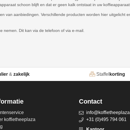
pparaat schoon blijft en dat er geen kalk ontstaat in uw koffieapparaat,
teren van aanbiedingen. Verschillende producten worden hier uitgelicht
 nemen. Dit kan via de telefoon of via e-mail.
lier
&
zakelijk
Staffel
korting
formatie
Contact
ntenservice
info@koffietheeplaza
r koffietheeplaza
+31 (0)495 794 061
og
Kantoor