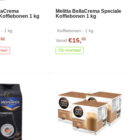
llaCrema
Melitta BellaCrema Speciale
Koffiebonen 1 kg
Koffiebonen 1 kg
 - 1 kg
Koffiebonen - 1 kg
,
€15,
02
02
Vanaf
raad
Op voorraad