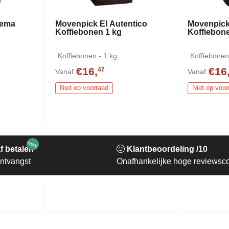
rema
Movenpick El Autentico
Movenpick
Koffiebonen 1 kg
Koffiebon
Koffiebonen - 1 kg
Koffiebonen
€16,
€16
47
Vanaf
Vanaf
Niet op voorraad
Niet op voor
new
f betalen
Klantbeoordeling /10
ntvangst
Onafhankelijke hoge reviewsc