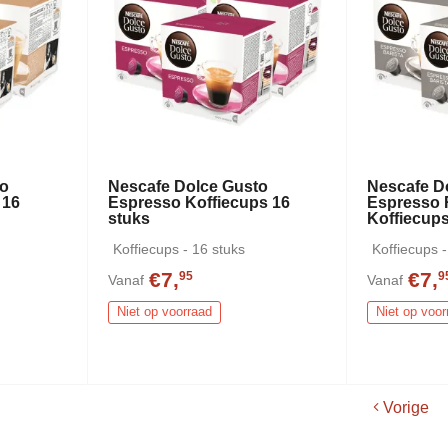
to
Nescafe Dolce Gusto
Nescafe D
 16
Espresso Koffiecups 16
Espresso R
stuks
Koffiecups
Koffiecups - 16 stuks
Koffiecups -
€7,
€7,
95
9
Vanaf
Vanaf
Niet op voorraad
Niet op voor
Vorige