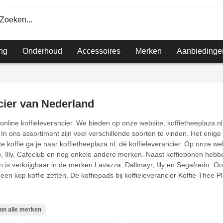
Zoeken...
ng
Onderhoud
Accessoires
Merken
Aanbiedinge
cier van Nederland
 online koffieleverancier. We bieden op onze website, koffietheeplaza.nl,
 In ons assortiment zijn veel verschillende soorten te vinden. Het enige
rste koffie ga je naar koffietheeplaza.nl, dé koffieleverancier. Op onze 
o, Illy, Cafeclub en nog enkele andere merken. Naast koffiebonen hebben 
en is verkrijgbaar in de merken Lavazza, Dallmayr, Illy en Segafredo. O
 een kop koffie zetten. De koffiepads bij koffieleverancier Koffie Thee
on alle merken