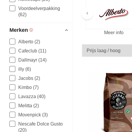
Voordeelverpakking
Meer merken
(62)
Merken
fo
Meer info
Alberto (2)
Cafeclub (11)
Dallmayr (14)
illy (6)
Jacobs (2)
Kimbo (7)
Lavazza (40)
Melitta (2)
Movenpick (3)
Nescafe Dolce Gusto
(20)