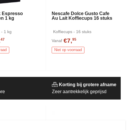
 Espresso
Nescafe Dolce Gusto Cafe
en 1 kg
Au Lait Koffiecups 16 stuks
 - 1 kg
Koffiecups - 16 stuks
,
€7,
47
95
Vanaf
raad
Niet op voorraad
Korting bij grotere afname
ore
Zeer aantrekkelijk geprijsd