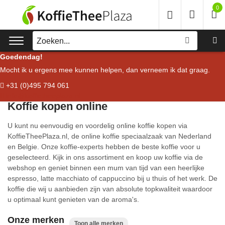
0
Zoeken...
Goedendag!
Mocht ik u ergens mee kunnen helpen, dan verneem ik dat graag.
Filteren
+31 (0)495 794 061
Koffie
info@koffietheeplaza.nl
Koffie kopen online
Koffieapparaten
U kunt nu eenvoudig en voordelig online koffie kopen via
Voordeelverpakking
KoffieTheePlaza.nl, de online koffie speciaalzaak van Nederland
en Belgie. Onze koffie-experts hebben de beste koffie voor u
geselecteerd. Kijk in ons assortiment en koop uw koffie via de
Onderhoud
webshop en geniet binnen een mum van tijd van een heerlijke
espresso, latte macchiato of cappuccino bij u thuis of het werk. De
Accessoires
koffie die wij u aanbieden zijn van absolute topkwaliteit waardoor
u optimaal kunt genieten van de aroma's.
Merken
Onze merken
Toon alle merken