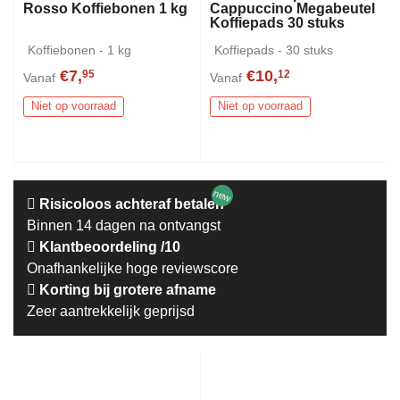
Rosso Koffiebonen 1 kg
Cappuccino Megabeutel
Koffiepads 30 stuks
Koffiebonen - 1 kg
Koffiepads - 30 stuks
€7,
€10,
95
12
Vanaf
Vanaf
Niet op voorraad
Niet op voorraad
new
Risicoloos achteraf betalen
Binnen 14 dagen na ontvangst
Klantbeoordeling /10
Onafhankelijke hoge reviewscore
Korting bij grotere afname
Zeer aantrekkelijk geprijsd