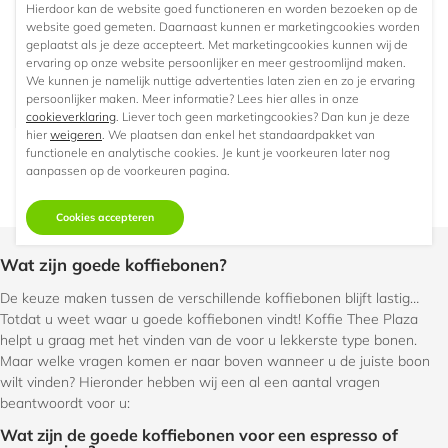
Koffiebonen - 1 kg
Hierdoor kan de website goed functioneren en worden bezoeken op de
website goed gemeten. Daarnaast kunnen er marketingcookies worden
€14,
96
Vanaf
geplaatst als je deze accepteert. Met marketingcookies kunnen wij de
ervaring op onze website persoonlijker en meer gestroomlijnd maken.
Niet op voorraad
We kunnen je namelijk nuttige advertenties laten zien en zo je ervaring
persoonlijker maken. Meer informatie? Lees hier alles in onze
cookieverklaring
. Liever toch geen marketingcookies? Dan kun je deze
hier
weigeren
. We plaatsen dan enkel het standaardpakket van
functionele en analytische cookies. Je kunt je voorkeuren later nog
aanpassen op de voorkeuren pagina.
Vorige
1
2
3
4
5
6
7
8
Cookies accepteren
Wat zijn goede koffiebonen?
De keuze maken tussen de verschillende koffiebonen blijft lastig…
Totdat u weet waar u goede koffiebonen vindt! Koffie Thee Plaza
helpt u graag met het vinden van de voor u lekkerste type bonen.
Maar welke vragen komen er naar boven wanneer u de juiste boon
wilt vinden? Hieronder hebben wij een al een aantal vragen
beantwoordt voor u:
Wat zijn de goede koffiebonen voor een espresso of