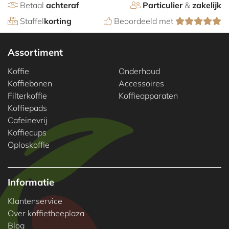
Betaal
achteraf
Particulier
&
zakelijk
Staffel
korting
Beoordeeld met
Assortiment
Koffie
Onderhoud
Koffiebonen
Accessoires
Filterkoffie
Koffieapparaten
Koffiepads
Cafeinevrij
Koffiecups
Oploskoffie
Informatie
Klantenservice
Over koffietheeplaza
Blog