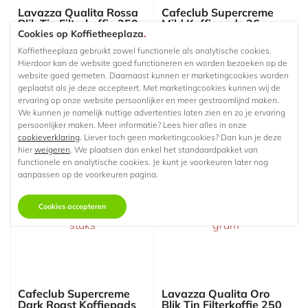
Lavazza Qualita Rossa
Cafeclub Supercreme
Blik Tin Filterkoffie 250
Mild Koffiepads 36
Cookies op Koffietheeplaza
.
gram
stuks
Koffietheeplaza gebruikt zowel functionele als analytische cookies.
250 gram filterkoffie
36 koffiepads
Hierdoor kan de website goed functioneren en worden bezoeken op de
€4,
€3,
30
47
website goed gemeten. Daarnaast kunnen er marketingcookies worden
Vanaf
Vanaf
geplaatst als je deze accepteert. Met marketingcookies kunnen wij de
Niet op voorraad
Niet op voorraad
ervaring op onze website persoonlijker en meer gestroomlijnd maken.
We kunnen je namelijk nuttige advertenties laten zien en zo je ervaring
persoonlijker maken. Meer informatie? Lees hier alles in onze
cookieverklaring
. Liever toch geen marketingcookies? Dan kun je deze
hier
weigeren
. We plaatsen dan enkel het standaardpakket van
functionele en analytische cookies. Je kunt je voorkeuren later nog
aanpassen op de voorkeuren pagina.
Cookies accepteren
Cafeclub Supercreme
Lavazza Qualita Oro
Dark Roast Koffiepads
Blik Tin Filterkoffie 250