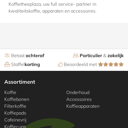
Koffietheeplaza, uw full service- partner in
kwaliteitskoffie, apparaten en accessoires.
Betaal
achteraf
Particulier
&
zakelijk
Staffel
korting
Beoordeeld met
Assortiment
Koffie
Onderhoud
Koffiebonen
Accessoires
Filterkoffie
Koffieapparaten
Koffiepads
Cafeinevrij
Koffiecups