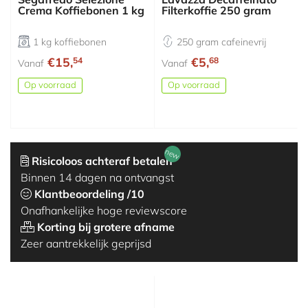
Crema Koffiebonen 1 kg
Filterkoffie 250 gram
1 kg koffiebonen
250 gram cafeinevrij
€15,
€5,
54
68
Vanaf
Vanaf
Op voorraad
Op voorraad
new
Risicoloos achteraf betalen
Binnen 14 dagen na ontvangst
Klantbeoordeling /10
Onafhankelijke hoge reviewscore
Korting bij grotere afname
Zeer aantrekkelijk geprijsd