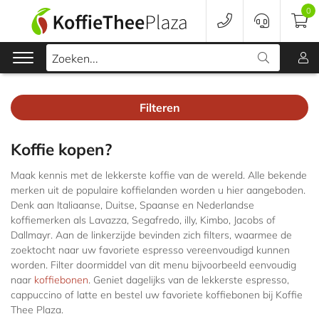
0
Zoeken...
Filteren
Koffie
Koffie kopen?
Koffieapparaten
Maak kennis met de lekkerste koffie van de wereld. Alle bekende
merken uit de populaire koffielanden worden u hier aangeboden.
Voordeelverpakking
Denk aan Italiaanse, Duitse, Spaanse en Nederlandse
koffiemerken als Lavazza, Segafredo, illy, Kimbo, Jacobs of
Onderhoud
Dallmayr. Aan de linkerzijde bevinden zich filters, waarmee de
zoektocht naar uw favoriete espresso vereenvoudigd kunnen
Accessoires
worden. Filter doormiddel van dit menu bijvoorbeeld eenvoudig
naar
koffiebonen
. Geniet dagelijks van de lekkerste espresso,
Merken
cappuccino of latte en bestel uw favoriete koffiebonen bij Koffie
Thee Plaza.